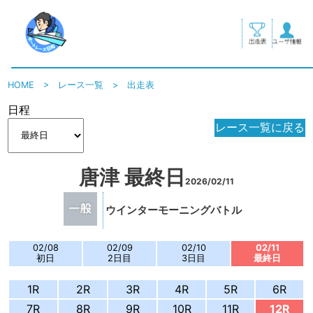
HOME
>
レース一覧
>
出走表
日程
レース一覧に戻る
唐津 最終日
2026/02/11
ウインターモーニングバトル
02/08
02/09
02/10
02/11
初日
2日目
3日目
最終日
1R
2R
3R
4R
5R
6R
7R
8R
9R
10R
11R
12R