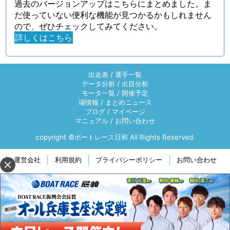
過去のバージョンアップはこちらにまとめました。ま
だ使っていない便利な機能が見つかるかもしれません
ので、ぜひチェックしてみてください。
詳しくはこちら
出走表
/
選手一覧
データ分析
/
出目分析
モータ一覧
/
開催予定
場情報
/
まとめニュース
ブログ
/
マイページ
マニュアル
/
お問い合わせ
copyright ©ボートレース日和 All Rights Reserved.
運営会社
利用規約
プライバシーポリシー
お問い合わせ