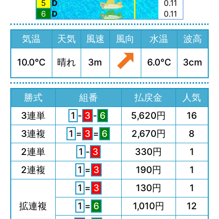
5
D
0.11
6
D
0.11
気温
天気
風速
風向
水温
波高
10.0℃
晴れ
3m
6.0℃
3cm
勝式
組番
払戻金
人気
3連単
1
-
3
-
6
5,620円
16
3連複
1
=
3
=
6
2,670円
8
2連単
1
-
3
330円
1
2連複
1
=
3
190円
1
1
=
3
130円
1
拡連複
1
=
6
1,010円
12