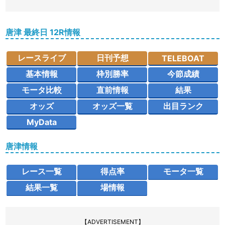
唐津 最終日 12R情報
レースライブ
日刊予想
TELEBOAT
基本情報
枠別勝率
今節成績
モータ比較
直前情報
結果
オッズ
オッズ一覧
出目ランク
MyData
唐津情報
レース一覧
得点率
モータ一覧
結果一覧
場情報
【ADVERTISEMENT】