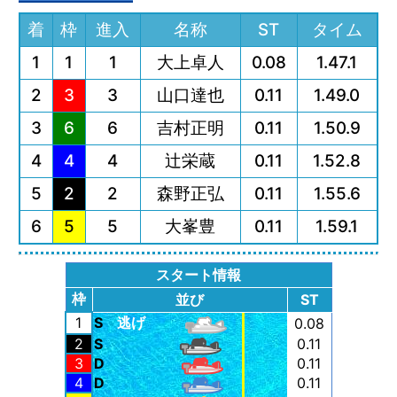
着
枠
進入
名称
ST
タイム
1
1
1
大上卓人
0.08
1.47.1
2
3
3
山口達也
0.11
1.49.0
3
6
6
吉村正明
0.11
1.50.9
4
4
4
辻栄蔵
0.11
1.52.8
5
2
2
森野正弘
0.11
1.55.6
6
5
5
大峯豊
0.11
1.59.1
スタート情報
枠
並び
ST
1
S
逃げ
0.08
2
S
0.11
3
D
0.11
4
D
0.11