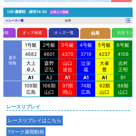
12R
優勝戦 締切14:30
お気入り登録
< レース一覧
結果
前情報
オッズ検索
オッズ一覧
出目ラン
結果
1号艇
2号艇
3号艇
4号艇
5号艇
6号艇
4682
4601
4370
3719
4237
4108
選手
大上
森野
山口
辻栄
大峯
吉村
情報
卓人
正弘
達也
蔵
豊
正明
A1
A2
A1
A1
A1
B1
109期
106期
97期
74期
92期
88期
広島
山口
岡山
広島
山口
山口
レースリプレイ
レースリプレイはこちら
1マーク展開動画