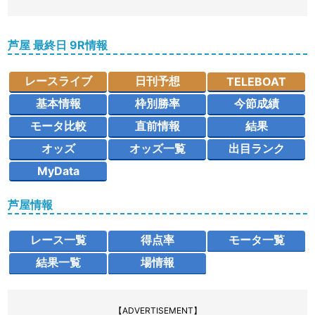
芦屋 最終日 9R情報
レースライブ
日刊予想
TELEBOAT
基本情報
枠別勝率
今節成績
モータ比較
直前情報
結果
オッズ
オッズ一覧
出目ランク
MyData
芦屋情報
レース一覧
得点率
モータ一覧
結果一覧
場情報
【ADVERTISEMENT】