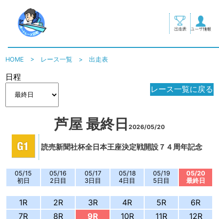
HOME
>
レース一覧
>
出走表
日程
レース一覧に戻る
芦屋 最終日
2026/05/20
読売新聞社杯全日本王座決定戦開設７４周年記念
05/15
05/16
05/17
05/18
05/19
05/20
初日
2日目
3日目
4日目
5日目
最終日
1R
2R
3R
4R
5R
6R
7R
8R
9R
10R
11R
12R