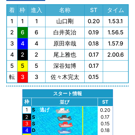
着
枠
進入
名称
ST
タイム
1
1
1
山口剛
0.20
1.53.1
2
6
6
白井英治
0.19
1.56.5
3
4
4
原田幸哉
0.18
1.57.9
4
2
2
尾上雅也
0.17
2.00.6
5
5
5
深谷知博
0.17
転
3
3
佐々木完太
0.15
スタート情報
枠
並び
ST
1
S
逃げ
0.20
2
S
0.17
3
S
0.15
4
D
0.18