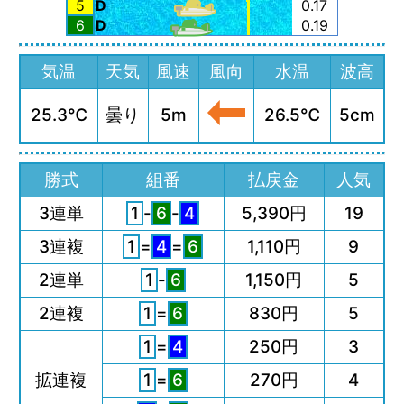
5
D
0.17
6
D
0.19
気温
天気
風速
風向
水温
波高
25.3℃
曇り
5m
26.5℃
5cm
勝式
組番
払戻金
人気
3連単
1
-
6
-
4
5,390円
19
3連複
1
=
4
=
6
1,110円
9
2連単
1
-
6
1,150円
5
2連複
1
=
6
830円
5
1
=
4
250円
3
拡連複
1
=
6
270円
4