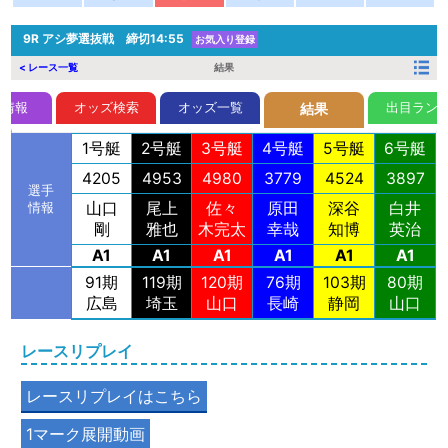
9R
アシ夢選抜戦 締切14:55
お気入り登録
< レース一覧
結果
前情報
オッズ検索
オッズ一覧
出目ラン
結果
1号艇
2号艇
3号艇
4号艇
5号艇
6号艇
4205
4953
4980
3779
4524
3897
選手
山口
尾上
佐々
原田
深谷
白井
情報
剛
雅也
木完太
幸哉
知博
英治
A1
A1
A1
A1
A1
A1
91期
119期
120期
76期
103期
80期
広島
埼玉
山口
長崎
静岡
山口
レースリプレイ
レースリプレイはこちら
1マーク展開動画