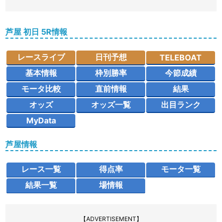
芦屋 初日 5R情報
レースライブ
日刊予想
TELEBOAT
基本情報
枠別勝率
今節成績
モータ比較
直前情報
結果
オッズ
オッズ一覧
出目ランク
MyData
芦屋情報
レース一覧
得点率
モータ一覧
結果一覧
場情報
【ADVERTISEMENT】