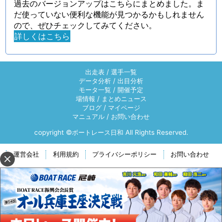
過去のバージョンアップはこちらにまとめました。ま
だ使っていない便利な機能が見つかるかもしれません
ので、ぜひチェックしてみてください。
詳しくはこちら
出走表
/
選手一覧
データ分析
/
出目分析
モータ一覧
/
開催予定
場情報
/
まとめニュース
ブログ
/
マイページ
マニュアル
/
お問い合わせ
copyright ©ボートレース日和 All Rights Reserved.
運営会社
利用規約
プライバシーポリシー
お問い合わせ