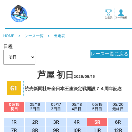
HOME
>
レース一覧
>
出走表
日程
レース一覧に戻る
芦屋 初日
2026/05/15
読売新聞社杯全日本王座決定戦開設７４周年記念
05/15
05/16
05/17
05/18
05/19
05/20
初日
2日目
3日目
4日目
5日目
最終日
1R
2R
3R
4R
5R
6R
7R
8R
9R
10R
11R
12R