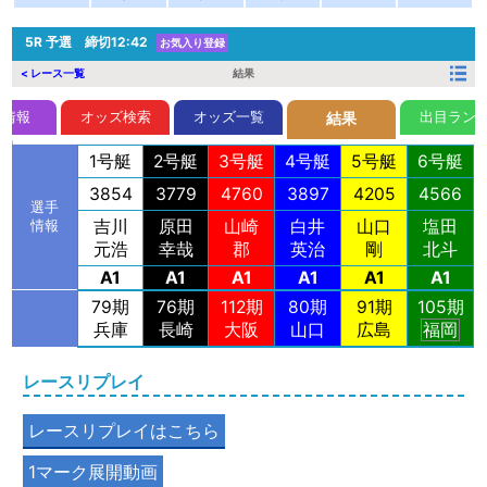
5R
予選 締切12:42
お気入り登録
< レース一覧
結果
前情報
オッズ検索
オッズ一覧
出目ラン
結果
1号艇
2号艇
3号艇
4号艇
5号艇
6号艇
3854
3779
4760
3897
4205
4566
選手
吉川
原田
山崎
白井
山口
塩田
情報
元浩
幸哉
郡
英治
剛
北斗
A1
A1
A1
A1
A1
A1
79期
76期
112期
80期
91期
105期
兵庫
長崎
大阪
山口
広島
福岡
レースリプレイ
レースリプレイはこちら
1マーク展開動画