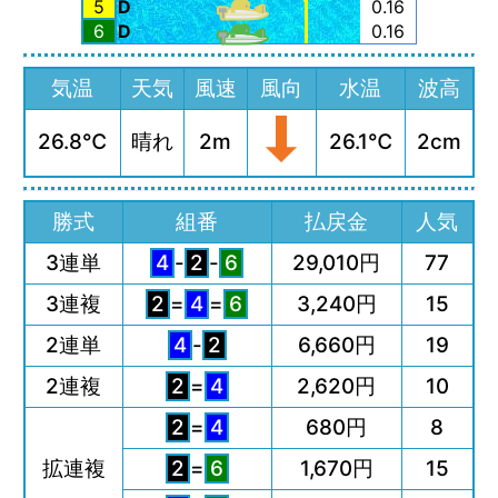
5
D
0.16
6
D
0.16
気温
天気
風速
風向
水温
波高
26.8℃
晴れ
2m
26.1℃
2cm
勝式
組番
払戻金
人気
3連単
4
-
2
-
6
29,010円
77
3連複
2
=
4
=
6
3,240円
15
2連単
4
-
2
6,660円
19
2連複
2
=
4
2,620円
10
2
=
4
680円
8
拡連複
2
=
6
1,670円
15