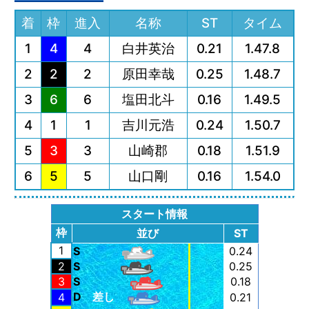
着
枠
進入
名称
ST
タイム
1
4
4
白井英治
0.21
1.47.8
2
2
2
原田幸哉
0.25
1.48.7
3
6
6
塩田北斗
0.16
1.49.5
4
1
1
吉川元浩
0.24
1.50.7
5
3
3
山崎郡
0.18
1.51.9
6
5
5
山口剛
0.16
1.54.0
スタート情報
枠
並び
ST
1
S
0.24
2
S
0.25
3
S
0.18
D
差し
4
0.21