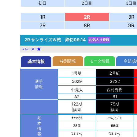
初日
2日目
3日目
1R
2R
3R
7R
8R
9R
2R
サンライズＷ戦 締切09:14
お気入り登録
< レース一覧
枠別情報
モータ情報
今節成
基本情報
1号艇
2号艇
5029
3722
選手
情報
中亮
太
西村
秀樹
A2
B1
122期
75期
福岡
福岡
基
ﾅｶ
ﾘｮｳﾀ
ﾆｼﾑﾗ
ﾋﾃﾞｷ
本
28歳
55歳
情
52.8kg
52.3kg
報