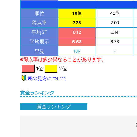
順位
10位
42位
得点率
7.25
2.00
平均ST
0.12
0.14
平均展示
6.68
6.78
早見
10R
-
※得点率は多少異なることがあります。
1位
2位
表の見方について
賞金ランキング
賞金ランキング
【