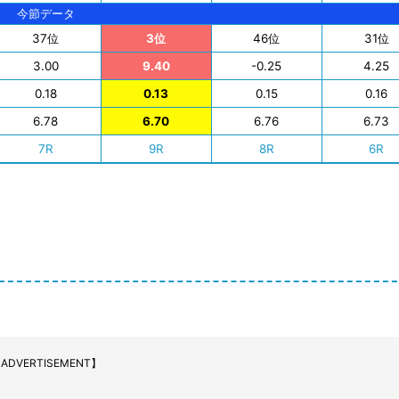
今節データ
37位
3位
46位
31位
3.00
9.40
-0.25
4.25
0.18
0.13
0.15
0.16
6.78
6.70
6.76
6.73
7R
9R
8R
6R
ADVERTISEMENT】