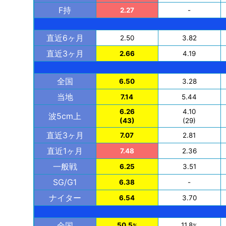
F持
2.27
-
直近6ヶ月
2.50
3.82
直近3ヶ月
2.66
4.19
全国
6.50
3.28
当地
7.14
5.44
6.26
4.10
波5cm上
(43)
(29)
直近3ヶ月
7.07
2.81
直近1ヶ月
7.48
2.36
一般戦
6.25
3.51
SG/G1
6.38
-
ナイター
6.54
3.70
全国
50.5
11.8
%
%