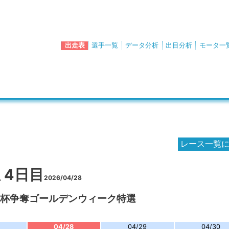
出走表
選手一覧
データ分析
出目分析
モータ一
レース一覧
 4日目
2026/04/28
知杯争奪ゴールデンウィーク特選
04/28
04/29
04/30