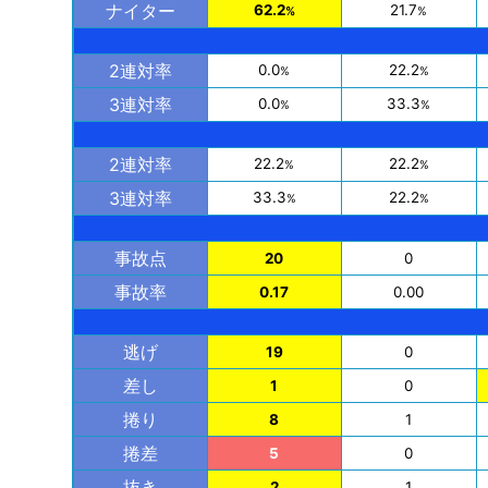
ナイター
62.2
21.7
%
%
2連対率
0.0
22.2
%
%
3連対率
0.0
33.3
%
%
2連対率
22.2
22.2
%
%
3連対率
33.3
22.2
%
%
事故点
20
0
事故率
0.17
0.00
逃げ
19
0
差し
1
0
捲り
8
1
捲差
5
0
抜き
2
1