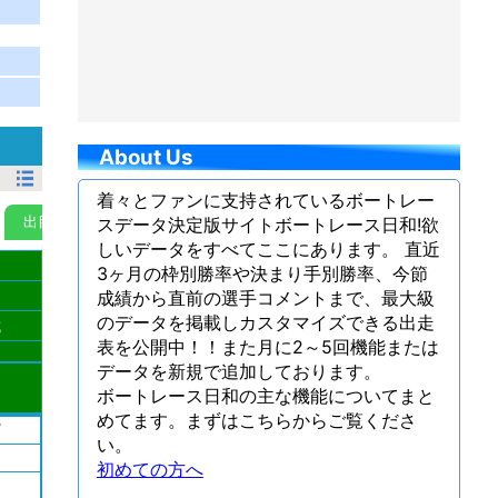
About Us
着々とファンに支持されているボートレー
出目ランク
スデータ決定版サイトボートレース日和!欲
MyData
しいデータをすべてここにあります。 直近
3ヶ月の枠別勝率や決まり手別勝率、今節
成績から直前の選手コメントまで、最大級
のデータを掲載しカスタマイズできる出走
成
表を公開中！！また月に2～5回機能または
データを新規で追加しております。
ボートレース日和の主な機能についてまと
めてます。まずはこちらからご覧くださ
ｲ
い。
初めての方へ