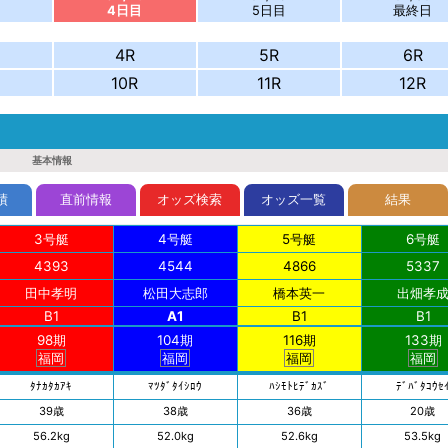
4日目
5日目
最終日
4R
5R
6R
10R
11R
12R
基本情報
績
直前情報
オッズ検索
オッズ一覧
結果
3号艇
4号艇
5号艇
6号艇
4393
4544
4866
5337
田中
孝明
松田
大志郎
橋本
英一
出畑
孝
B1
A1
B1
B1
98期
104期
116期
133期
福岡
福岡
福岡
福岡
ﾀﾅｶ
ﾀｶｱｷ
ﾏﾂﾀﾞ
ﾀｲｼﾛｳ
ﾊｼﾓﾄ
ﾋﾃﾞｶｽﾞ
ﾃﾞﾊﾞﾀ
ｺｳｾ
39歳
38歳
36歳
20歳
56.2kg
52.0kg
52.6kg
53.5kg