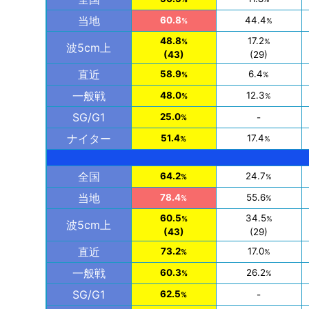
当地
60.8
44.4
%
%
48.8
17.2
%
%
波5cm上
(43)
(29)
直近
58.9
6.4
%
%
一般戦
48.0
12.3
%
%
SG/G1
25.0
-
%
ナイター
51.4
17.4
%
%
全国
64.2
24.7
%
%
当地
78.4
55.6
%
%
60.5
34.5
%
%
波5cm上
(43)
(29)
直近
73.2
17.0
%
%
一般戦
60.3
26.2
%
%
SG/G1
62.5
-
%