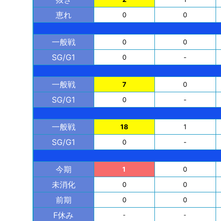
恵れ
0
0
一般戦
0
0
SG/G1
0
-
一般戦
7
0
SG/G1
0
-
一般戦
18
1
SG/G1
0
-
今期
1
0
未消化
0
0
前期
0
0
F休み
-
-