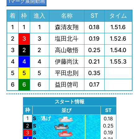
1マーク展開動画
着
枠
進入
名称
ST
タイム
1
1
1
森清友翔
0.18
1.51.6
2
3
3
塩田北斗
0.19
1.52.6
3
2
2
高山敬悟
0.25
1.54.0
4
4
4
伊藤尚汰
0.21
1.55.3
5
5
5
平田忠則
0.35
6
6
6
益田啓司
0.17
スタート情報
枠
並び
ST
1
S
逃げ
0.18
2
S
0.25
3
S
0.19