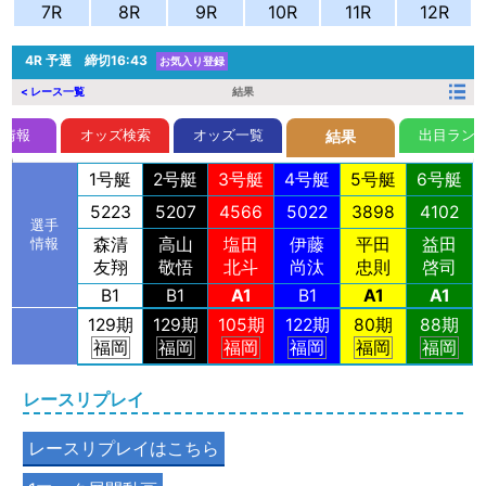
7R
8R
9R
10R
11R
12R
4R
予選 締切16:43
お気入り登録
< レース一覧
結果
前情報
オッズ検索
オッズ一覧
出目ラン
結果
1号艇
2号艇
3号艇
4号艇
5号艇
6号艇
5223
5207
4566
5022
3898
4102
選手
森清
高山
塩田
伊藤
平田
益田
情報
友翔
敬悟
北斗
尚汰
忠則
啓司
B1
B1
A1
B1
A1
A1
129期
129期
105期
122期
80期
88期
福岡
福岡
福岡
福岡
福岡
福岡
レースリプレイ
レースリプレイはこちら