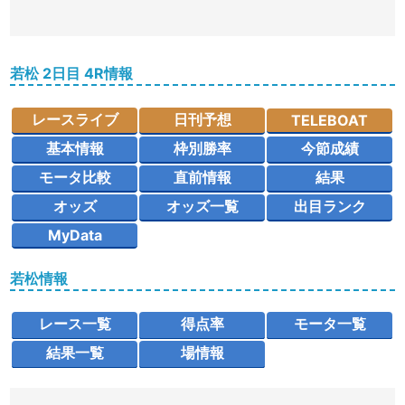
若松 2日目 4R情報
レースライブ
日刊予想
TELEBOAT
基本情報
枠別勝率
今節成績
モータ比較
直前情報
結果
オッズ
オッズ一覧
出目ランク
MyData
若松情報
レース一覧
得点率
モータ一覧
結果一覧
場情報