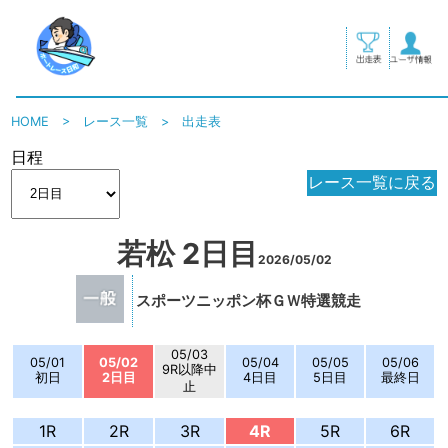
HOME
>
レース一覧
>
出走表
日程
レース一覧に戻る
若松 2日目
2026/05/02
スポーツニッポン杯ＧＷ特選競走
05/03
05/01
05/02
05/04
05/05
05/06
9R以降中
初日
2日目
4日目
5日目
最終日
止
1R
2R
3R
4R
5R
6R