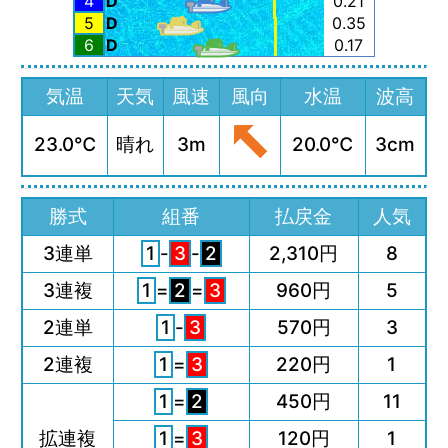
4
D
0.21
5
D
0.35
6
D
0.17
気温
天気
風速
風向
水温
波高
23.0℃
晴れ
3m
20.0℃
3cm
勝式
組番
払戻金
人気
3連単
1
-
3
-
2
2,310円
8
3連複
1
=
2
=
3
960円
5
2連単
1
-
3
570円
3
2連複
1
=
3
220円
1
1
=
2
450円
11
拡連複
1
=
3
120円
1