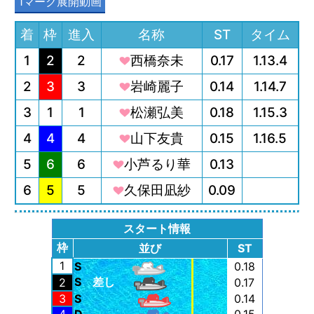
1マーク展開動画
着
枠
進入
名称
ST
タイム
1
2
2
西橋奈未
0.17
1.13.4
2
3
3
岩崎麗子
0.14
1.14.7
3
1
1
松瀬弘美
0.18
1.15.3
4
4
4
山下友貴
0.15
1.16.5
5
6
6
小芦るり華
0.13
6
5
5
久保田凪紗
0.09
スタート情報
枠
並び
ST
1
S
0.18
S
差し
2
0.17
3
S
0.14