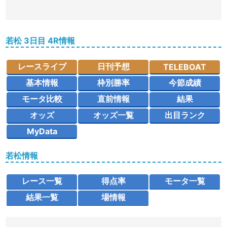
若松 3日目 4R情報
レースライブ
日刊予想
TELEBOAT
基本情報
枠別勝率
今節成績
モータ比較
直前情報
結果
オッズ
オッズ一覧
出目ランク
MyData
若松情報
レース一覧
得点率
モータ一覧
結果一覧
場情報