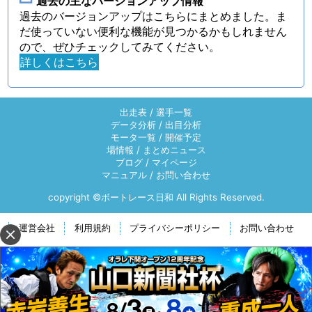
過去の主なバージョンアップ情報
過去のバージョンアップはこちらにまとめました。ま
だ使っていない便利な機能が見つかるかもしれません
ので、ぜひチェックしてみてください。
詳しくはこちら
出走表
/
選手一覧
データ分析
/
出目分析
モータ一覧
/
開催予定
場情報
/
まとめニュース
ブログ
/
マイページ
マニュアル
/
お問い合わせ
copyright ©ボートレース日和 All Rights Reserved.
運営会社
利用規約
プライバシーポリシー
お問い合わせ