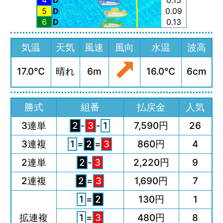
4
D
0.15
5
D
0.09
6
D
0.13
気温
天気
風速
風向
水温
波高
17.0℃
晴れ
6m
16.0℃
6cm
勝式
組番
払戻金
人気
3連単
2
-
3
-
1
7,590円
26
3連複
1
=
2
=
3
860円
4
2連単
2
-
3
2,220円
9
2連複
2
=
3
1,690円
7
1
=
2
130円
1
拡連複
1
=
3
480円
8