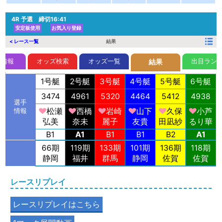
4R
予選 締切16:41
安定板使用
お気入り登録
< レース一覧
結果
前情報
オッズ検索
オッズ一覧
出目ラン
結果
1号艇
2号艇
3号艇
4号艇
5号艇
6号艇
3474
4961
5320
4464
5412
4938
選手
松瀬
西橋
岩崎
山下
久保
小芦
情報
弘美
奈未
麗子
友貴
田凪紗
るり華
B1
A1
B1
B1
B2
A1
66期
119期
133期
101期
136期
118期
静岡
福井
群馬
静岡
佐賀
佐賀
レースリプレイ
レースリプレイはこちら