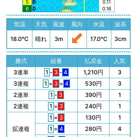
5
D
0.11
6
D
0.16
気温
天気
風速
風向
水温
波高
18.0℃
晴れ
3m
17.0℃
3cm
勝式
組番
払戻金
人気
3連単
1
-
3
-
4
1,210円
3
3連複
1
=
3
=
4
530円
3
2連単
1
-
3
390円
1
2連複
1
=
3
240円
1
1
=
3
130円
1
拡連複
1
=
4
280円
4