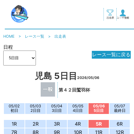
HOME
>
レース一覧
>
出走表
日程
レース一覧に戻る
児島 5日目
2026/05/06
第４２回鷲羽杯
05/02
05/03
05/04
05/05
05/06
05/07
初日
2日目
3日目
4日目
5日目
最終日
1R
2R
3R
4R
5R
6R
7R
8R
9R
10R
11R
12R