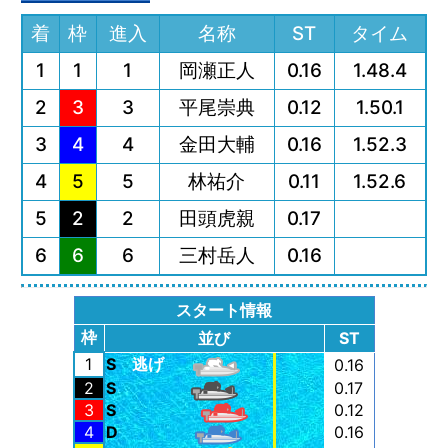
着
枠
進入
名称
ST
タイム
1
1
1
岡瀬正人
0.16
1.48.4
2
3
3
平尾崇典
0.12
1.50.1
3
4
4
金田大輔
0.16
1.52.3
4
5
5
林祐介
0.11
1.52.6
5
2
2
田頭虎親
0.17
6
6
6
三村岳人
0.16
スタート情報
枠
並び
ST
1
S
逃げ
0.16
2
S
0.17
3
S
0.12
4
D
0.16