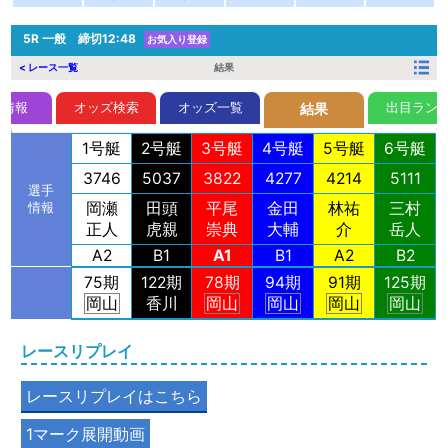
5R
一般 締切12:48
お気入り登録
< レース一覧
結果
前情報
オッズ検索
オッズ一覧
出目ラン
結果
1号艇
2号艇
3号艇
4号艇
5号艇
6号艇
3746
5037
3822
4277
4214
5111
選手
岡瀬
田頭
平尾
金田
林祐
三村
情報
正人
虎親
崇典
大輔
介
岳人
A2
B1
A1
B1
A2
B2
75期
122期
78期
94期
91期
125期
岡山
香川
岡山
岡山
岡山
岡山
レースリプレイ
レースリプレイはこちら
1マーク展開動画