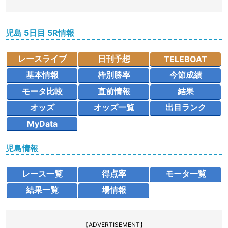
児島 5日目 5R情報
レースライブ
日刊予想
TELEBOAT
基本情報
枠別勝率
今節成績
モータ比較
直前情報
結果
オッズ
オッズ一覧
出目ランク
MyData
児島情報
レース一覧
得点率
モータ一覧
結果一覧
場情報
【ADVERTISEMENT】