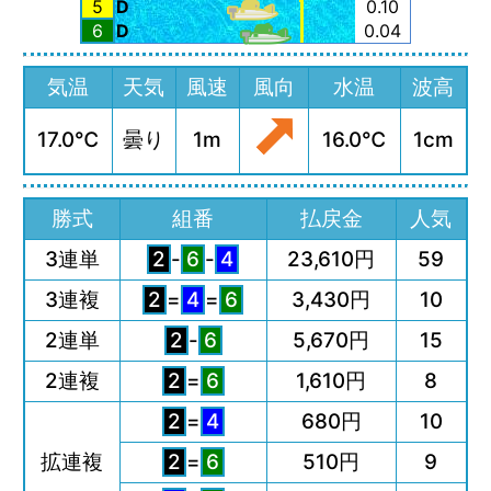
5
D
0.10
6
D
0.04
気温
天気
風速
風向
水温
波高
17.0℃
曇り
1m
16.0℃
1cm
勝式
組番
払戻金
人気
3連単
2
-
6
-
4
23,610円
59
3連複
2
=
4
=
6
3,430円
10
2連単
2
-
6
5,670円
15
2連複
2
=
6
1,610円
8
2
=
4
680円
10
拡連複
2
=
6
510円
9