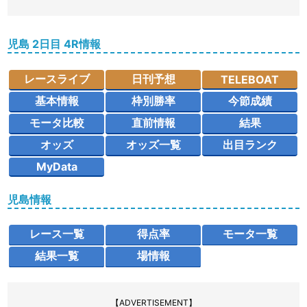
児島 2日目 4R情報
レースライブ
日刊予想
TELEBOAT
基本情報
枠別勝率
今節成績
モータ比較
直前情報
結果
オッズ
オッズ一覧
出目ランク
MyData
児島情報
レース一覧
得点率
モータ一覧
結果一覧
場情報
【ADVERTISEMENT】