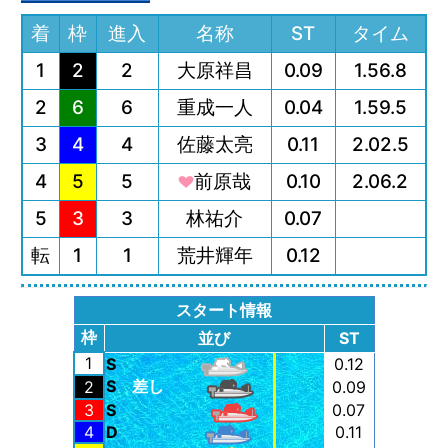
着
枠
進入
名称
ST
タイム
1
2
2
大原祥昌
0.09
1.56.8
2
6
6
重成一人
0.04
1.59.5
3
4
4
佐藤太亮
0.11
2.02.5
4
5
5
前原哉
0.10
2.06.2
5
3
3
林祐介
0.07
転
1
1
荒井輝年
0.12
スタート情報
枠
並び
ST
1
S
0.12
S
差し
2
0.09
3
S
0.07
4
D
0.11