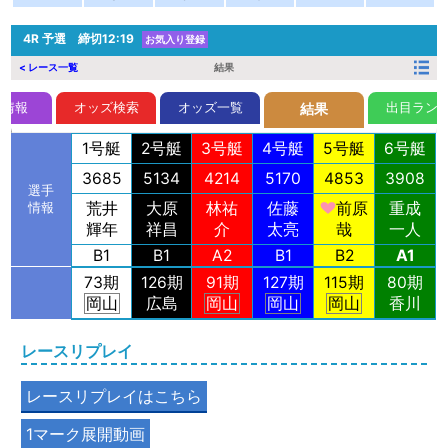
4R
予選 締切12:19
お気入り登録
< レース一覧
結果
前情報
オッズ検索
オッズ一覧
出目ラン
結果
1号艇
2号艇
3号艇
4号艇
5号艇
6号艇
3685
5134
4214
5170
4853
3908
選手
荒井
大原
林祐
佐藤
前原
重成
情報
輝年
祥昌
介
太亮
哉
一人
B1
B1
A2
B1
B2
A1
73期
126期
91期
127期
115期
80期
岡山
広島
岡山
岡山
岡山
香川
レースリプレイ
レースリプレイはこちら
1マーク展開動画