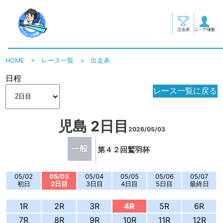
HOME
>
レース一覧
>
出走表
日程
レース一覧に戻る
児島 2日目
2026/05/03
第４２回鷲羽杯
05/02
05/03
05/04
05/05
05/06
05/07
初日
2日目
3日目
4日目
5日目
最終日
1R
2R
3R
4R
5R
6R
7R
8R
9R
10R
11R
12R