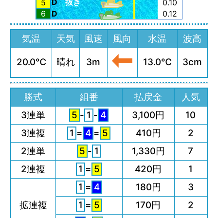
D
抜き
5
0.10
6
D
0.12
気温
天気
風速
風向
水温
波高
20.0℃
晴れ
3m
13.0℃
3cm
勝式
組番
払戻金
人気
3連単
5
-
1
-
4
3,100円
10
3連複
1
=
4
=
5
410円
2
2連単
5
-
1
1,330円
7
2連複
1
=
5
420円
1
1
=
4
180円
3
拡連複
1
=
5
170円
2