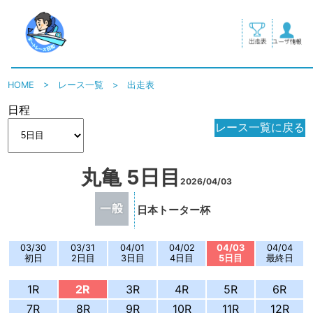
HOME
>
レース一覧
>
出走表
日程
レース一覧に戻る
丸亀 5日目
2026/04/03
日本トーター杯
03/30
03/31
04/01
04/02
04/03
04/04
初日
2日目
3日目
4日目
5日目
最終日
1R
2R
3R
4R
5R
6R
7R
8R
9R
10R
11R
12R