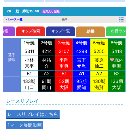
2R
一般 締切15:48
お気入り登録
< レース一覧
結果
前情報
オッズ検索
オッズ一覧
出目ラン
結果
1号艇
2号艇
3号艇
4号艇
5号艇
6号艇
5311
4214
3107
4298
5255
5418
選手
小林
林祐
平岡
宮下
藤原
堀内
情報
京平
介
重典
元胤
仙二
亜海
B1
A2
B1
A1
A2
B2
133期
91期
52期
95期
130期
136期
山口
岡山
大阪
愛知
滋賀
大阪
レースリプレイ
レースリプレイはこちら
1マーク展開動画