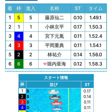
着
枠
進入
名称
ST
タイム
1
5
5
藤原仙二
0.10
1.49.1
2
1
1
小林京平
0.17
1.50.3
3
4
4
宮下元胤
0.11
1.52.4
4
3
3
平岡重典
0.11
1.54.1
5
2
2
林祐介
0.14
1.56.0
6
6
6
堀内亜海
0.12
1.58.3
スタート情報
枠
並び
ST
1
S
0.17
2
S
0.14
3
S
0.11
4
D
0.11