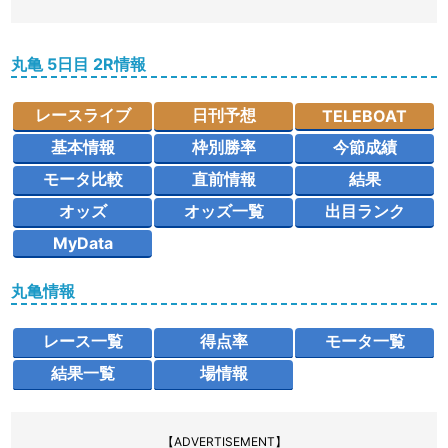
丸亀 5日目 2R情報
レースライブ
日刊予想
TELEBOAT
基本情報
枠別勝率
今節成績
モータ比較
直前情報
結果
オッズ
オッズ一覧
出目ランク
MyData
丸亀情報
レース一覧
得点率
モータ一覧
結果一覧
場情報
【ADVERTISEMENT】