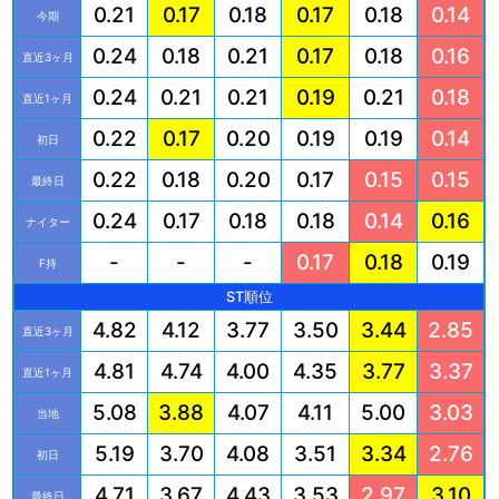
0.21
0.17
0.18
0.17
0.18
0.14
今期
0.24
0.18
0.21
0.17
0.18
0.16
直近3ヶ月
0.24
0.21
0.21
0.19
0.21
0.18
直近1ヶ月
0.22
0.17
0.20
0.19
0.19
0.14
初日
0.22
0.18
0.20
0.17
0.15
0.15
最終日
0.24
0.17
0.18
0.18
0.14
0.16
ナイター
-
-
-
0.17
0.18
0.19
F持
ST順位
4.82
4.12
3.77
3.50
3.44
2.85
直近3ヶ月
4.81
4.74
4.00
4.35
3.77
3.37
直近1ヶ月
5.08
3.88
4.07
4.11
5.00
3.03
当地
5.19
3.70
4.08
3.51
3.34
2.76
初日
4.71
3.67
4.43
3.53
2.97
3.10
最終日