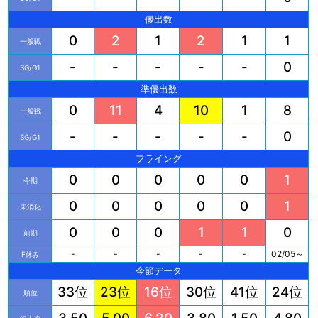
優出数
0
2
1
2
1
1
一般戦
-
-
-
-
-
0
SG/G1
準優出数
0
11
4
10
1
8
一般戦
-
-
-
-
-
0
SG/G1
フライング
0
0
0
0
0
1
今期
0
0
0
0
0
1
未消化
0
0
0
1
1
0
前期
-
-
-
-
-
02/05～
F休み
今節データ
33位
23位
16位
30位
41位
24位
順位