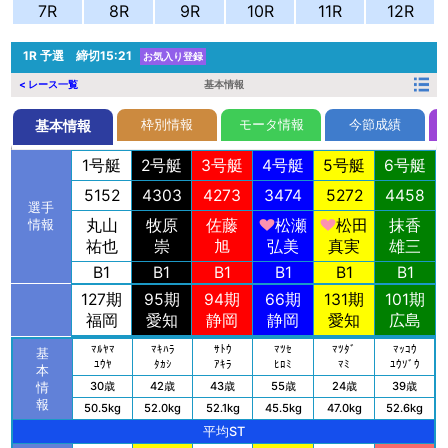
7R
8R
9R
10R
11R
12R
1R
予選 締切15:21
お気入り登録
< レース一覧
基本情報
枠別情報
モータ情報
今節成績
基本情報
1号艇
2号艇
3号艇
4号艇
5号艇
6号艇
5152
4303
4273
3474
5272
4458
選手
丸山
牧原
佐藤
松瀬
松田
抹香
情報
祐也
崇
旭
弘美
真実
雄三
B1
B1
B1
B1
B1
B1
127期
95期
94期
66期
131期
101期
福岡
愛知
静岡
静岡
愛知
広島
ﾏﾙﾔﾏ
ﾏｷﾊﾗ
ｻﾄｳ
ﾏﾂｾ
ﾏﾂﾀﾞ
ﾏｯｺｳ
基
ﾕｳﾔ
ﾀｶｼ
ｱｷﾗ
ﾋﾛﾐ
ﾏﾐ
ﾕｳｿﾞｳ
本
30歳
42歳
43歳
55歳
24歳
39歳
情
報
50.5kg
52.0kg
52.1kg
45.5kg
47.0kg
52.6kg
平均ST