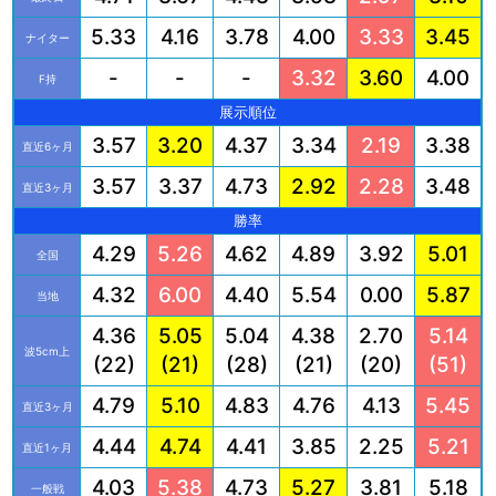
5.33
4.16
3.78
4.00
3.33
3.45
ナイター
-
-
-
3.32
3.60
4.00
F持
展示順位
3.57
3.20
4.37
3.34
2.19
3.38
直近6ヶ月
3.57
3.37
4.73
2.92
2.28
3.48
直近3ヶ月
勝率
4.29
5.26
4.62
4.89
3.92
5.01
全国
4.32
6.00
4.40
5.54
0.00
5.87
当地
4.36
5.05
5.04
4.38
2.70
5.14
波5cm上
(22)
(21)
(28)
(21)
(20)
(51)
4.79
5.10
4.83
4.76
4.13
5.45
直近3ヶ月
4.44
4.74
4.41
3.85
2.25
5.21
直近1ヶ月
4.03
5.38
4.73
5.27
3.81
5.18
一般戦