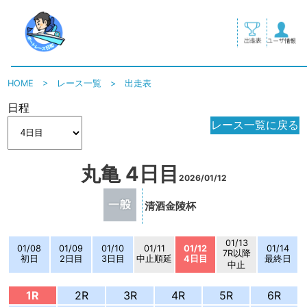
HOME
>
レース一覧
>
出走表
日程
レース一覧に戻る
丸亀 4日目
2026/01/12
清酒金陵杯
01/13
01/08
01/09
01/10
01/11
01/12
01/14
7R以降
初日
2日目
3日目
中止順延
4日目
最終日
中止
1R
2R
3R
4R
5R
6R