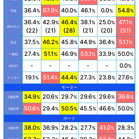
36.4
67.9
40.0
46.1
0.0
54.8
%
%
%
%
%
%
当地
36.4
42.9
46.4
38.1
25.0
47.1
%
%
%
%
%
%
波5cm上
(22)
(21)
(28)
(21)
(20)
(51)
37.5
46.2
45.8
44.9
36.4
51.1
%
%
%
%
%
%
直近
27.4
51.1
46.9
53.1
33.9
50.0
%
%
%
%
%
%
一般戦
-
-
-
-
-
0.0
%
SG/G1
19.1
51.4
44.4
27.3
23.8
27.6
%
%
%
%
%
%
ナイター
モーター
34.9
20.6
29.7
29.6
29.6
36.6
%
%
%
%
%
%
2連対率
50.6
29.4
50.5
45.5
46.6
50.0
%
%
%
%
%
%
3連対率
ボート
38.0
36.9
28.2
27.7
41.0
28.3
%
%
%
%
%
%
2連対率