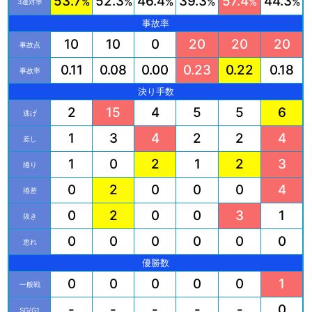
53.7
52.3
46.4
39.3
57.4
44.3
%
%
%
%
%
%
3連対率
事故率
10
10
0
20
20
20
事故点
0.11
0.08
0.00
0.23
0.22
0.18
事故率
決り手数
2
15
4
5
5
6
逃げ
1
3
4
2
2
4
差し
1
0
2
1
2
3
捲り
0
2
0
0
0
4
捲差
0
2
0
0
3
1
抜き
0
0
0
0
0
0
恵れ
優勝数
0
0
0
0
0
1
一般戦
-
-
-
-
-
0
SG/G1