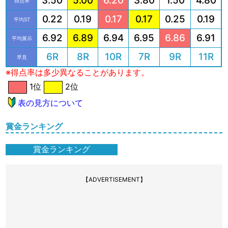
3.50
5.00
6.20
3.80
1.50
4.80
得点率
0.22
0.19
0.17
0.17
0.25
0.19
平均ST
6.92
6.89
6.94
6.95
6.86
6.91
平均展示
6R
8R
10R
7R
9R
11R
早見
※得点率は多少異なることがあります。
1位
2位
表の見方について
賞金ランキング
賞金ランキング
【ADVERTISEMENT】