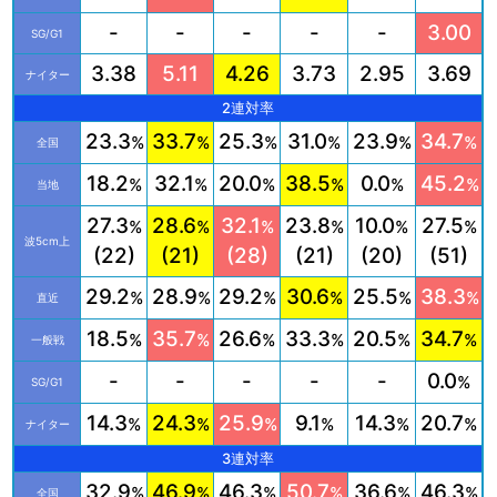
-
-
-
-
-
3.00
SG/G1
3.38
5.11
4.26
3.73
2.95
3.69
ナイター
2連対率
23.3
33.7
25.3
31.0
23.9
34.7
%
%
%
%
%
%
全国
18.2
32.1
20.0
38.5
0.0
45.2
%
%
%
%
%
%
当地
27.3
28.6
32.1
23.8
10.0
27.5
%
%
%
%
%
%
波5cm上
(22)
(21)
(28)
(21)
(20)
(51)
29.2
28.9
29.2
30.6
25.5
38.3
%
%
%
%
%
%
直近
18.5
35.7
26.6
33.3
20.5
34.7
%
%
%
%
%
%
一般戦
-
-
-
-
-
0.0
%
SG/G1
14.3
24.3
25.9
9.1
14.3
20.7
%
%
%
%
%
%
ナイター
3連対率
32.9
46.9
46.3
50.7
36.6
46.3
%
%
%
%
%
%
全国