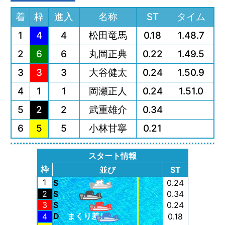
着
枠
進入
名称
ST
タイム
1
4
4
松田竜馬
0.18
1.48.7
2
6
6
丸岡正典
0.22
1.49.5
3
3
3
大谷健太
0.24
1.50.9
4
1
1
岡瀬正人
0.24
1.51.0
5
2
2
武重雄介
0.34
6
5
5
小林甘寧
0.21
スタート情報
枠
並び
ST
1
S
0.24
2
S
0.34
3
S
0.24
D
まくり差し
4
0.18