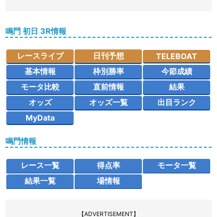
鳴門 初日 3R情報
レースライブ
日刊予想
TELEBOAT
基本情報
枠別勝率
今節成績
モータ比較
直前情報
結果
オッズ
オッズ一覧
出目ランク
MyData
鳴門情報
レース一覧
得点率
モータ一覧
結果一覧
場情報
【ADVERTISEMENT】