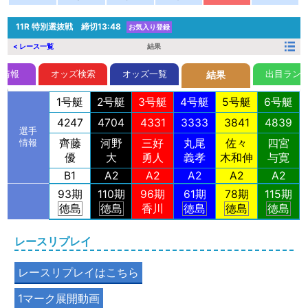
11R
特別選抜戦 締切13:48
お気入り登録
< レース一覧
結果
前情報
オッズ検索
オッズ一覧
出目ラン
結果
1号艇
2号艇
3号艇
4号艇
5号艇
6号艇
4247
4704
4331
3333
3841
4839
選手
齊藤
河野
三好
丸尾
佐々
四宮
情報
優
大
勇人
義孝
木和伸
与寛
B1
A2
A2
A2
A2
A2
93期
110期
96期
61期
78期
115期
徳島
徳島
香川
徳島
徳島
徳島
レースリプレイ
レースリプレイはこちら
1マーク展開動画