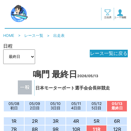
HOME
>
レース一覧
>
出走表
日程
レース一覧に戻る
鳴門 最終日
2026/05/13
日本モーターボート選手会会長杯競走
05/08
05/09
05/10
05/11
05/12
05/13
初日
2日目
3日目
4日目
5日目
最終日
1R
2R
3R
4R
5R
6R
7R
8R
9R
10R
11R
12R