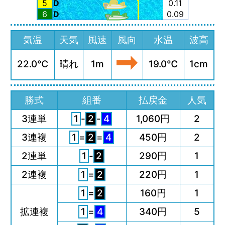
5
D
0.11
6
D
0.09
気温
天気
風速
風向
水温
波高
22.0℃
晴れ
1m
19.0℃
1cm
勝式
組番
払戻金
人気
3連単
1
-
2
-
4
1,060円
2
3連複
1
=
2
=
4
450円
2
2連単
1
-
2
290円
1
2連複
1
=
2
220円
1
1
=
2
160円
1
拡連複
1
=
4
340円
5