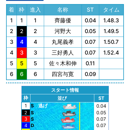
着
枠
進入
名称
ST
タイム
1
1
1
齊藤優
0.04
1.48.3
2
2
2
河野大
0.05
1.49.5
3
4
4
丸尾義孝
0.07
1.50.7
4
3
3
三好勇人
0.07
1.52.4
5
5
5
佐々木和伸
0.11
6
6
6
四宮与寛
0.09
スタート情報
枠
並び
ST
1
S
逃げ
0.04
2
S
0.05
3
S
0.07
4
D
0.07