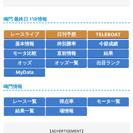
鳴門 最終日 11R情報
レースライブ
日刊予想
TELEBOAT
基本情報
枠別勝率
今節成績
モータ比較
直前情報
結果
オッズ
オッズ一覧
出目ランク
MyData
鳴門情報
レース一覧
得点率
モータ一覧
結果一覧
場情報
【ADVERTISEMENT】