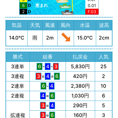
D
恵まれ
6
0.01
2
D
F.03
気温
天気
風速
風向
水温
波高
14.0℃
雨
2m
15.0℃
2cm
勝式
組番
払戻金
人気
3連単
6
-
4
-
3
5,830円
25
3連複
3
=
4
=
6
420円
2
2連単
6
-
4
2,380円
10
2連複
4
=
6
1,030円
6
3
=
4
290円
5
拡連複
3
=
6
160円
3