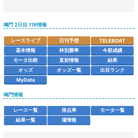
鳴門 2日目 11R情報
レースライブ
日刊予想
TELEBOAT
基本情報
枠別勝率
今節成績
モータ比較
直前情報
結果
オッズ
オッズ一覧
出目ランク
MyData
鳴門情報
レース一覧
得点率
モータ一覧
結果一覧
場情報