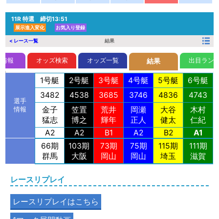
11R
特選 締切13:51
展示進入変化
お気入り登録
< レース一覧
結果
前情報
オッズ検索
オッズ一覧
出目ラン
結果
1号艇
2号艇
3号艇
4号艇
5号艇
6号艇
3482
4538
3685
3746
4836
4743
選手
金子
笠置
荒井
岡瀬
大谷
木村
情報
猛志
博之
輝年
正人
健太
仁紀
A2
A2
B1
A2
B2
A1
66期
103期
73期
75期
115期
111期
群馬
大阪
岡山
岡山
埼玉
滋賀
レースリプレイ
レースリプレイはこちら