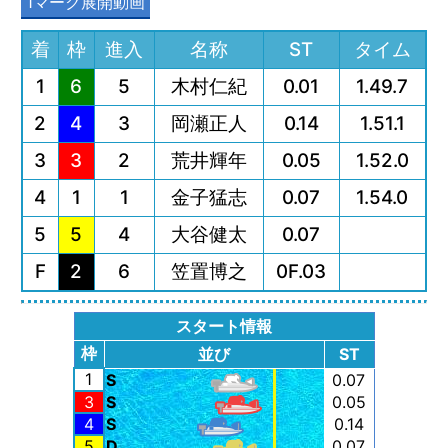
1マーク展開動画
着
枠
進入
名称
ST
タイム
1
6
5
木村仁紀
0.01
1.49.7
2
4
3
岡瀬正人
0.14
1.51.1
3
3
2
荒井輝年
0.05
1.52.0
4
1
1
金子猛志
0.07
1.54.0
5
5
4
大谷健太
0.07
F
2
6
笠置博之
0F.03
スタート情報
枠
並び
ST
1
S
0.07
3
S
0.05
4
S
0.14
5
D
0.07