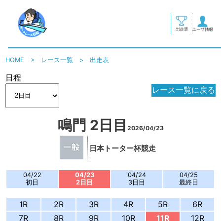
HOME
>
レース一覧
>
出走表
日程
レース一覧に戻る
鳴門 2日目
2026/04/23
日本トーター杯競走
04/22
04/23
04/24
04/25
初日
2日目
3日目
最終日
1R
2R
3R
4R
5R
6R
7R
8R
9R
10R
11R
12R