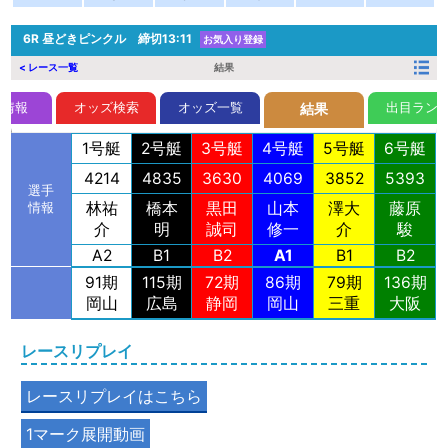
6R
昼どきピンクル 締切13:11
お気入り登録
< レース一覧
結果
前情報
オッズ検索
オッズ一覧
出目ラン
結果
1号艇
2号艇
3号艇
4号艇
5号艇
6号艇
4214
4835
3630
4069
3852
5393
選手
林祐
橋本
黒田
山本
澤大
藤原
情報
介
明
誠司
修一
介
駿
A2
B1
B2
A1
B1
B2
91期
115期
72期
86期
79期
136期
岡山
広島
静岡
岡山
三重
大阪
レースリプレイ
レースリプレイはこちら
1マーク展開動画