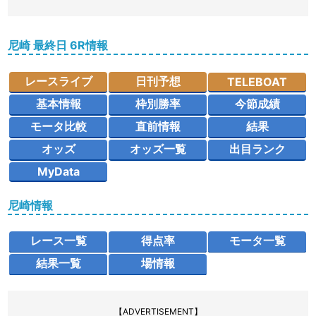
尼崎 最終日 6R情報
レースライブ
日刊予想
TELEBOAT
基本情報
枠別勝率
今節成績
モータ比較
直前情報
結果
オッズ
オッズ一覧
出目ランク
MyData
尼崎情報
レース一覧
得点率
モータ一覧
結果一覧
場情報
【ADVERTISEMENT】