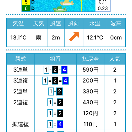
5
D
0.11
6
D
0.23
気温
天気
風速
風向
水温
波高
13.1℃
雨
2m
12.1℃
0cm
勝式
組番
払戻金
人気
3連単
1
-
2
-
4
590円
2
3連複
1
=
2
=
4
200円
1
2連単
1
-
2
330円
2
2連複
1
=
2
430円
2
1
=
2
120円
2
拡連複
1
=
4
110円
1