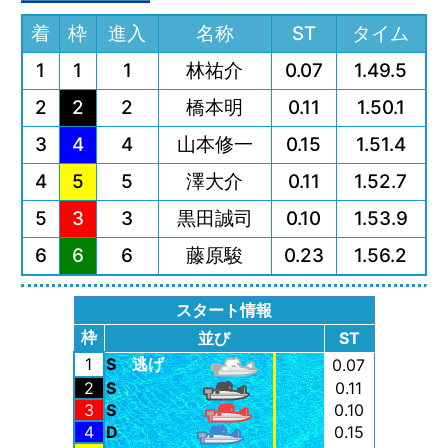
着
枠
進入
名称
ST
タイム
1
1
1
林祐介
0.07
1.49.5
2
2
2
橋本明
0.11
1.50.1
3
4
4
山本修一
0.15
1.51.4
4
5
5
澤大介
0.11
1.52.7
5
3
3
黒田誠司
0.10
1.53.9
6
6
6
藤原駿
0.23
1.56.2
スタート情報
枠
並び
ST
1
S
逃げ
0.07
2
S
0.11
3
S
0.10
4
D
0.15