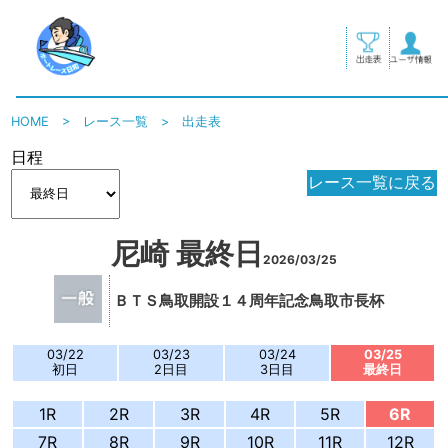
HOME
>
レース一覧
>
出走表
日程
レース一覧に戻る
尼崎 最終日
2026/03/25
ＢＴＳ鳥取開設１４周年記念鳥取市長杯
03/22
03/23
03/24
03/25
初日
2日目
3日目
最終日
1R
2R
3R
4R
5R
6R
7R
8R
9R
10R
11R
12R