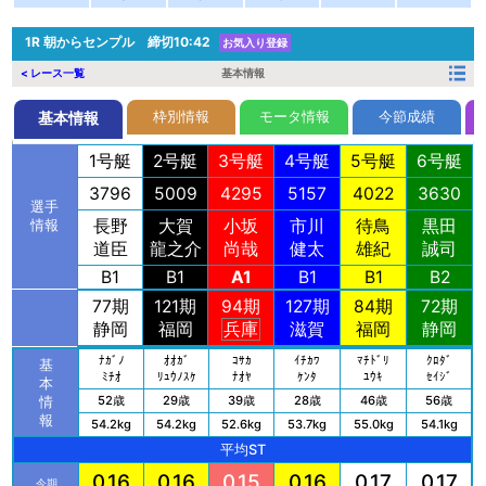
1R
朝からセンプル 締切10:42
お気入り登録
< レース一覧
基本情報
枠別情報
モータ情報
今節成績
基本情報
1号艇
2号艇
3号艇
4号艇
5号艇
6号艇
3796
5009
4295
5157
4022
3630
選手
長野
大賀
小坂
市川
待鳥
黒田
情報
道臣
龍之介
尚哉
健太
雄紀
誠司
B1
B1
A1
B1
B1
B2
77期
121期
94期
127期
84期
72期
静岡
福岡
兵庫
滋賀
福岡
静岡
ﾅｶﾞﾉ
ｵｵｶﾞ
ｺｻｶ
ｲﾁｶﾜ
ﾏﾁﾄﾞﾘ
ｸﾛﾀﾞ
基
ﾐﾁｵ
ﾘｭｳﾉｽｹ
ﾅｵﾔ
ｹﾝﾀ
ﾕｳｷ
ｾｲｼﾞ
本
52歳
29歳
39歳
28歳
46歳
56歳
情
報
54.2kg
54.2kg
52.6kg
53.7kg
55.0kg
54.1kg
平均ST
0.16
0.16
0.15
0.16
0.17
0.17
今期