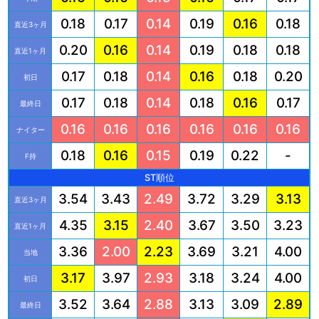
0.18
0.17
0.14
0.19
0.16
0.18
直近3ヶ月
0.20
0.16
0.14
0.19
0.18
0.18
直近1ヶ月
0.17
0.18
0.14
0.16
0.18
0.20
初日
0.17
0.18
0.14
0.18
0.16
0.17
最終日
0.16
0.16
0.16
0.16
0.16
0.16
ナイター
0.18
0.16
0.15
0.19
0.22
-
F持
ST順位
3.54
3.43
2.49
3.72
3.29
3.13
直近3ヶ月
4.35
3.15
2.40
3.67
3.50
3.23
直近1ヶ月
3.36
2.00
2.23
3.69
3.21
4.00
当地
3.17
3.97
2.93
3.18
3.24
4.00
初日
3.52
3.64
2.88
3.13
3.09
2.89
最終日