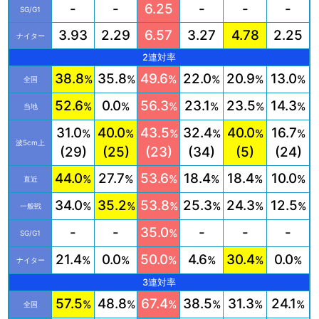
-
-
6.25
-
-
-
SG/G1
3.93
2.29
6.57
3.27
4.78
2.25
ナイター
2連対率
38.8
35.8
49.6
22.0
20.9
13.0
%
%
%
%
%
%
全国
52.6
0.0
56.3
23.1
23.5
14.3
%
%
%
%
%
%
当地
31.0
40.0
43.5
32.4
40.0
16.7
%
%
%
%
%
%
波5cm上
(29)
(25)
(23)
(34)
(5)
(24)
44.0
27.7
53.6
18.4
18.4
10.0
%
%
%
%
%
%
直近
34.0
35.2
53.8
25.3
24.3
12.5
%
%
%
%
%
%
一般戦
-
-
35.0
-
-
-
%
SG/G1
21.4
0.0
50.0
4.6
30.4
0.0
%
%
%
%
%
%
ナイター
3連対率
57.5
48.8
67.4
38.5
31.3
24.1
%
%
%
%
%
%
全国