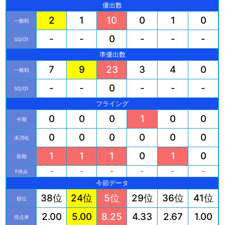
優出数
2
1
10
0
1
0
一般戦
-
-
0
-
-
-
SG/G1
準優出数
7
9
23
3
4
0
一般戦
-
-
0
-
-
-
SG/G1
フライング
0
0
0
1
0
0
今期
0
0
0
0
0
0
未消化
1
1
1
0
1
0
前期
-
-
-
-
-
-
F休み
今節データ
38位
24位
5位
29位
36位
41位
順位
2.00
5.00
8.25
4.33
2.67
1.00
得点率