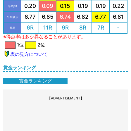
0.20
0.09
0.15
0.19
0.19
0.22
平均ST
6.77
6.85
6.74
6.82
6.77
6.81
平均展示
6R
11R
9R
8R
7R
-
早見
※得点率は多少異なることがあります。
1位
2位
表の見方について
賞金ランキング
賞金ランキング
【ADVERTISEMENT】