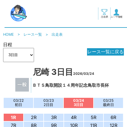
HOME
>
レース一覧
>
出走表
日程
レース一覧に戻る
尼崎 3日目
2026/03/24
ＢＴＳ鳥取開設１４周年記念鳥取市長杯
03/22
03/23
03/24
03/25
初日
2日目
3日目
最終日
1R
2R
3R
4R
5R
6R
7R
8R
9R
10R
11R
12R