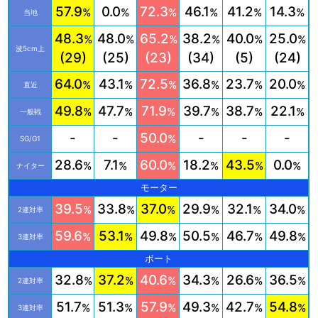
57.9
0.0
72.3
46.1
41.2
14.3
%
%
%
%
%
%
当地
48.3
48.0
65.2
38.2
40.0
25.0
%
%
%
%
%
%
波5cm上
(29)
(25)
(23)
(34)
(5)
(24)
64.0
43.1
72.5
36.8
23.7
20.0
%
%
%
%
%
%
直近
49.8
47.7
71.9
39.7
38.7
22.1
%
%
%
%
%
%
一般戦
-
-
50.0
-
-
-
%
SG/G1
28.6
7.1
60.0
18.2
43.5
0.0
%
%
%
%
%
%
ナイター
モーター
39.5
33.8
37.0
29.9
32.1
34.0
%
%
%
%
%
%
2連対率
59.6
53.1
49.8
50.5
46.7
49.8
%
%
%
%
%
%
3連対率
ボート
32.8
37.2
40.6
34.3
26.6
36.5
%
%
%
%
%
%
2連対率
51.7
51.3
57.9
49.3
42.7
54.8
%
%
%
%
%
%
3連対率