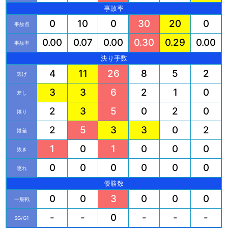
事故率
0
10
0
30
20
0
事故点
0.00
0.07
0.00
0.30
0.29
0.00
事故率
決り手数
4
11
26
8
5
2
逃げ
3
3
6
2
1
0
差し
2
3
5
0
2
0
捲り
2
5
3
3
0
2
捲差
1
0
1
0
0
0
抜き
0
0
0
0
0
0
恵れ
優勝数
0
0
3
0
0
0
一般戦
-
-
0
-
-
-
SG/G1