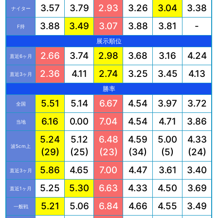
3.57
3.79
2.93
3.26
3.04
3.38
ナイター
3.88
3.49
3.07
3.88
3.81
-
F持
展示順位
2.66
3.74
2.98
3.68
3.16
4.24
直近6ヶ月
2.36
4.11
2.74
3.25
3.45
4.13
直近3ヶ月
勝率
5.51
5.14
6.67
4.54
3.97
3.72
全国
6.16
0.00
7.04
4.54
4.71
3.86
当地
5.24
5.12
6.48
4.59
5.00
4.33
波5cm上
(29)
(25)
(23)
(34)
(5)
(24)
5.86
4.65
7.00
4.47
3.61
3.40
直近3ヶ月
5.25
5.30
6.63
4.33
4.50
3.69
直近1ヶ月
5.21
5.06
6.84
4.66
4.55
3.49
一般戦