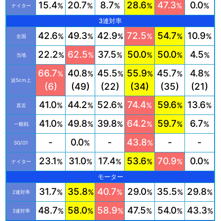
15.4
20.7
8.7
28.6
47.3
0.0
%
%
%
%
%
%
ナイター
3連対率
42.6
49.3
42.9
72.5
54.7
10.9
%
%
%
%
%
%
全国
22.2
62.5
37.5
50.0
50.0
4.5
%
%
%
%
%
%
当地
66.7
40.8
45.5
55.9
45.7
4.8
%
%
%
%
%
%
波5cm上
(6)
(49)
(22)
(34)
(35)
(21)
41.0
44.2
52.6
74.4
59.6
13.6
%
%
%
%
%
%
直近
41.0
49.8
39.8
64.2
59.7
6.7
%
%
%
%
%
%
一般戦
-
0.0
-
43.8
-
-
%
%
SG/G1
23.1
31.0
17.4
53.6
70.9
0.0
%
%
%
%
%
%
ナイター
モーター
31.7
35.8
40.7
29.0
35.5
29.8
%
%
%
%
%
%
2連対率
48.7
58.0
58.9
47.5
54.0
43.3
%
%
%
%
%
%
3連対率