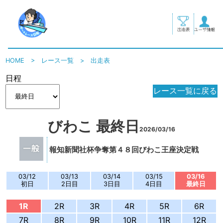
HOME
>
レース一覧
>
出走表
日程
レース一覧に戻る
びわこ 最終日
2026/03/16
報知新聞社杯争奪第４８回びわこ王座決定戦
03/12
03/13
03/14
03/15
03/16
初日
2日目
3日目
4日目
最終日
1R
2R
3R
4R
5R
6R
7R
8R
9R
10R
11R
12R