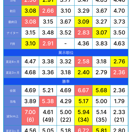
3.08
2.66
3.10
3.29
3.67
4.70
初日
3.08
3.15
3.67
3.09
3.27
3.73
最終日
3.15
3.48
3.52
2.83
3.07
3.50
ナイター
3.10
2.91
-
4.36
3.83
4.63
F持
展示順位
4.47
3.38
3.32
2.58
3.18
2.76
直近6ヶ月
4.68
3.36
3.18
2.40
2.79
2.36
直近3ヶ月
勝率
4.69
5.21
4.69
6.67
5.68
2.36
全国
3.89
5.38
4.29
5.17
5.00
1.79
当地
7.00
4.61
5.00
5.94
5.14
2.33
波5cm上
(6)
(49)
(22)
(34)
(35)
(21)
4.56
5.05
5.18
6.72
5.81
2.80
直近3ヶ月