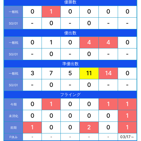
優勝数
0
1
0
0
0
0
一般戦
-
0
-
0
-
-
SG/G1
優出数
0
1
0
4
4
0
一般戦
-
0
-
0
-
-
SG/G1
準優出数
3
7
5
11
14
0
一般戦
-
0
-
0
-
-
SG/G1
フライング
0
1
0
0
1
1
今期
0
0
0
0
0
1
未消化
1
0
0
2
0
1
前期
-
-
-
-
-
03/17～
F休み