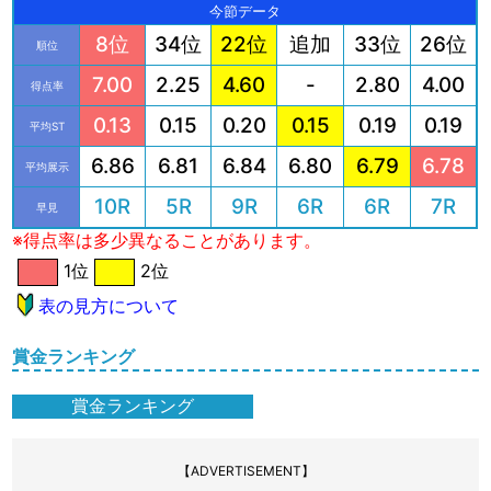
今節データ
8位
34位
22位
追加
33位
26位
順位
7.00
2.25
4.60
-
2.80
4.00
得点率
0.13
0.15
0.20
0.15
0.19
0.19
平均ST
6.86
6.81
6.84
6.80
6.79
6.78
平均展示
10R
5R
9R
6R
6R
7R
早見
※得点率は多少異なることがあります。
1位
2位
表の見方について
賞金ランキング
賞金ランキング
【ADVERTISEMENT】