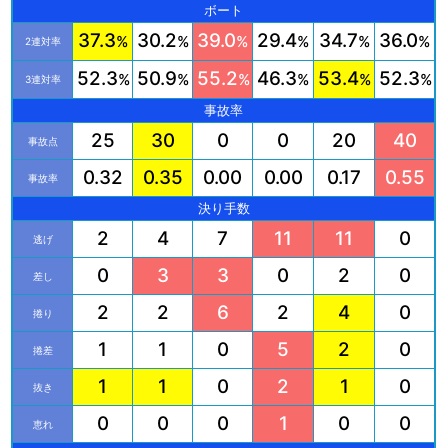
ボート
37.3
30.2
39.0
29.4
34.7
36.0
%
%
%
%
%
%
2連対率
52.3
50.9
55.2
46.3
53.4
52.3
%
%
%
%
%
%
3連対率
事故率
25
30
0
0
20
40
事故点
0.32
0.35
0.00
0.00
0.17
0.55
事故率
決り手数
2
4
7
11
11
0
逃げ
0
3
3
0
2
0
差し
2
2
6
2
4
0
捲り
1
1
0
5
2
0
捲差
1
1
0
2
1
0
抜き
0
0
0
1
0
0
恵れ