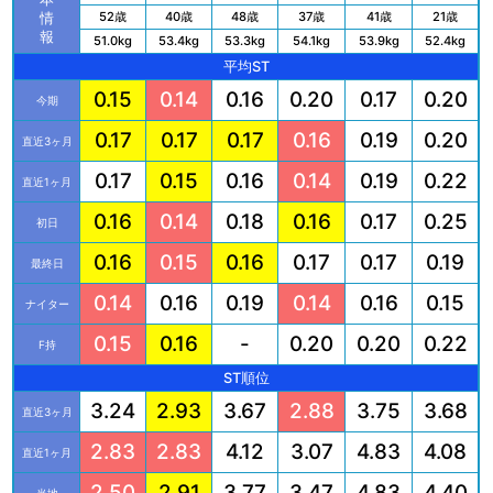
52歳
40歳
48歳
37歳
41歳
21歳
情
報
51.0kg
53.4kg
53.3kg
54.1kg
53.9kg
52.4kg
平均ST
0.15
0.14
0.16
0.20
0.17
0.20
今期
0.17
0.17
0.17
0.16
0.19
0.20
直近3ヶ月
0.17
0.15
0.16
0.14
0.19
0.22
直近1ヶ月
0.16
0.14
0.18
0.16
0.17
0.25
初日
0.16
0.15
0.16
0.17
0.17
0.19
最終日
0.14
0.16
0.19
0.14
0.16
0.15
ナイター
0.15
0.16
-
0.20
0.20
0.22
F持
ST順位
3.24
2.93
3.67
2.88
3.75
3.68
直近3ヶ月
2.83
2.83
4.12
3.07
4.83
4.08
直近1ヶ月
2.50
2.91
3.77
3.47
4.83
4.40
当地