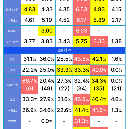
4.83
4.33
4.35
6.53
4.83
4.15
直近1ヶ月
4.61
5.19
4.52
6.17
5.89
2.17
一般戦
-
3.00
-
6.63
-
-
SG/G1
3.77
3.83
3.43
5.75
6.33
1.38
ナイター
2連対率
31.1
36.0
25.5
43.5
42.1
1.6
%
%
%
%
%
%
全国
22.2
25.0
33.3
33.3
40.0
0.0
%
%
%
%
%
%
当地
66.7
20.4
27.3
32.4
34.3
0.0
%
%
%
%
%
%
波5cm上
(6)
(49)
(22)
(34)
(35)
(21)
33.3
27.9
31.6
46.5
40.4
4.6
%
%
%
%
%
%
直近
26.9
34.6
22.6
41.4
41.5
1.3
%
%
%
%
%
%
一般戦
-
0.0
-
31.3
-
-
%
%
SG/G1