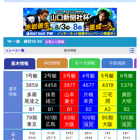
1R
一般 締切10:30
お気入り登録
< レース一覧
基本情報
枠別情報
モータ情報
今節成績
基本情報
1号艇
2号艇
3号艇
4号艇
5号艇
6号艇
3859
4458
3977
4677
4319
5379
選手
多羅
抹香
山本
片橋
三宅
廣部
情報
尾達之
雄三
兼士
幸貴
潤
大明
B1
B1
B1
B2
A2
B2
79期
101期
83期
109期
95期
135期
東京
広島
大阪
滋賀
大阪
滋賀
ﾀﾗｵ
ﾏｯｺｳ
ﾔﾏﾓﾄ
ｶﾀﾊｼ
ﾐﾔｹ
ﾋﾛﾍﾞ
基
ﾀﾂﾕｷ
ﾕｳｿﾞｳ
ｹﾝｼﾞ
ﾕｷﾀｶ
ｼﾞｭﾝ
ﾀｲﾒｲ
本