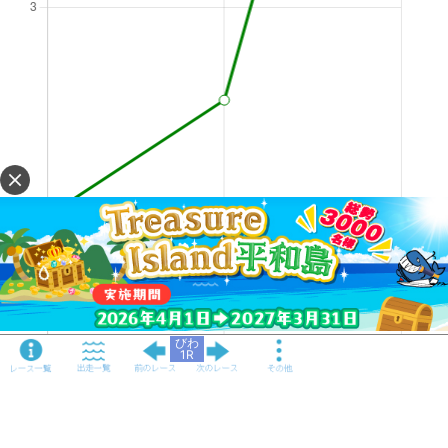
びわ
1R