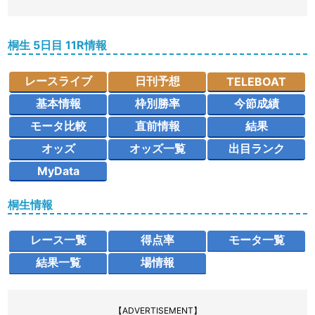
桐生 5日目 11R情報
レースライブ
日刊予想
TELEBOAT
基本情報
枠別勝率
今節成績
モータ比較
直前情報
結果
オッズ
オッズ一覧
出目ランク
MyData
桐生情報
レース一覧
得点率
モータ一覧
結果一覧
場情報
【ADVERTISEMENT】