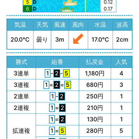
5
D
0.12
6
D
0.17
気温
天気
風速
風向
水温
波高
20.0℃
曇り
3m
17.0℃
2cm
勝式
組番
払戻金
人気
3連単
1
-
2
-
5
1,180円
4
3連複
1
=
2
=
5
680円
3
2連単
1
-
2
250円
1
2連複
1
=
2
210円
1
1
=
2
130円
1
拡連複
1
=
5
280円
5