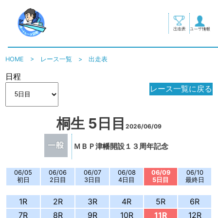
HOME
>
レース一覧
>
出走表
日程
レース一覧に戻る
桐生 5日目
2026/06/09
ＭＢＰ津幡開設１３周年記念
06/05
06/06
06/07
06/08
06/09
06/10
初日
2日目
3日目
4日目
5日目
最終日
1R
2R
3R
4R
5R
6R
7R
8R
9R
10R
11R
12R