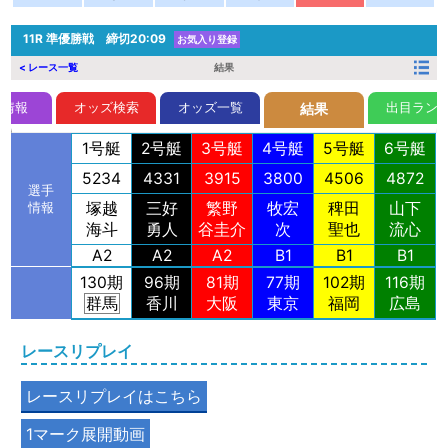
11R
準優勝戦 締切20:09
お気入り登録
< レース一覧
結果
前情報
オッズ検索
オッズ一覧
出目ラン
結果
1号艇
2号艇
3号艇
4号艇
5号艇
6号艇
5234
4331
3915
3800
4506
4872
選手
塚越
三好
繁野
牧宏
稗田
山下
情報
海斗
勇人
谷圭介
次
聖也
流心
A2
A2
A2
B1
B1
B1
130期
96期
81期
77期
102期
116期
群馬
香川
大阪
東京
福岡
広島
レースリプレイ
レースリプレイはこちら
1マーク展開動画