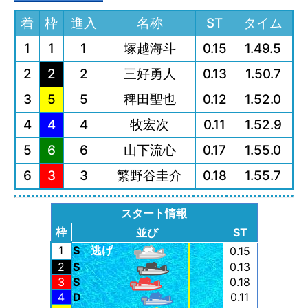
着
枠
進入
名称
ST
タイム
1
1
1
塚越海斗
0.15
1.49.5
2
2
2
三好勇人
0.13
1.50.7
3
5
5
稗田聖也
0.12
1.52.0
4
4
4
牧宏次
0.11
1.52.9
5
6
6
山下流心
0.17
1.55.0
6
3
3
繁野谷圭介
0.18
1.55.7
スタート情報
枠
並び
ST
1
S
逃げ
0.15
2
S
0.13
3
S
0.18
4
D
0.11