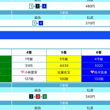
1
=
2
=
4
480円
2連複
組合
払戻
1
=
4
370円
4着
5着
6着
1号艇
5号艇
4号艇
5165
4439
5322
志
小林愛実
近藤友宝
根岸真優
127期
100期
133期
3連複
組合
払戻
2
=
3
=
6
340円
2連複
組合
払戻