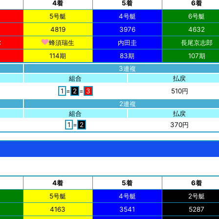
4着
5着
6着
5号艇
4号艇
6号艇
4819
3976
4632
弥
蜂須瑞生
内田圭
長尾京志郎
114期
83期
107期
3連複
組合
払戻
1
=
2
=
3
510円
2連複
組合
払戻
1
=
2
370円
4着
5着
6着
5号艇
4号艇
2号艇
4163
3541
5287