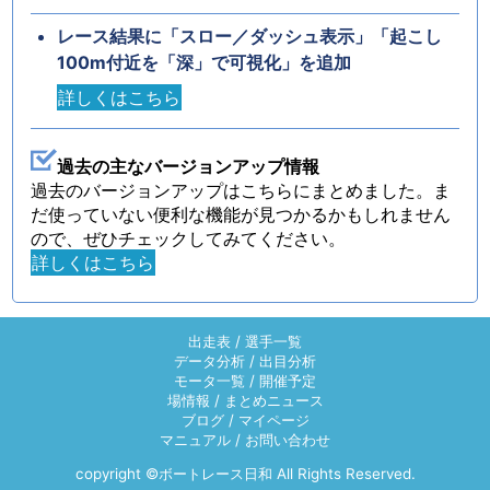
レース結果に「スロー／ダッシュ表示」「起こし
100m付近を「深」で可視化」を追加
詳しくはこちら
過去の主なバージョンアップ情報
過去のバージョンアップはこちらにまとめました。ま
だ使っていない便利な機能が見つかるかもしれません
ので、ぜひチェックしてみてください。
詳しくはこちら
出走表
/
選手一覧
データ分析
/
出目分析
モータ一覧
/
開催予定
場情報
/
まとめニュース
ブログ
/
マイページ
マニュアル
/
お問い合わせ
copyright ©ボートレース日和 All Rights Reserved.