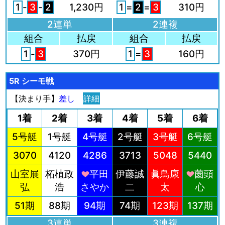
1
-
3
-
2
1,230円
1
=
2
=
3
310円
2連単
2連複
組合
払戻
組合
払戻
1
-
3
370円
1
=
3
160円
5R シーモ戦
【決まり手】
差し
詳細
1着
2着
3着
4着
5着
6着
5号艇
1号艇
4号艇
2号艇
3号艇
6号艇
3070
4120
4286
3713
5048
5440
山室展
柘植政
平田
伊藤誠
眞鳥康
薗頭
弘
浩
さやか
二
太
心
51期
88期
94期
74期
123期
137期
3連単
3連複