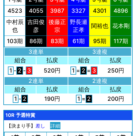
4523
4055
3987
3327
4301
4896
中村辰
吉田俊
後藤正
野長瀬
関裕也
花本剛
也
彦
宗
正孝
103期
86期
83期
61期
95期
117期
3連単
3連複
組合
払戻
組合
払戻
1
-
2
-
3
520円
1
=
2
=
3
250円
2連単
2連複
組合
払戻
組合
払戻
1
-
2
190円
1
=
2
200円
10R 予選特賞
【決まり手】
差し
詳細