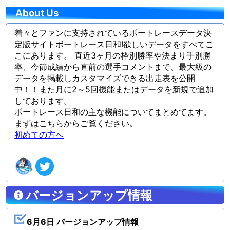
About Us
着々とファンに支持されているボートレースデータ決
定版サイトボートレース日和!欲しいデータをすべてこ
こにあります。 直近3ヶ月の枠別勝率や決まり手別勝
率、今節成績から直前の選手コメントまで、最大級の
データを掲載しカスタマイズできる出走表を公開
中！！また月に2～5回機能またはデータを新規で追加
しております。
ボートレース日和の主な機能についてまとめてます。
まずはこちらからご覧ください。
初めての方へ
バージョンアップ情報
6月6日 バージョンアップ情報