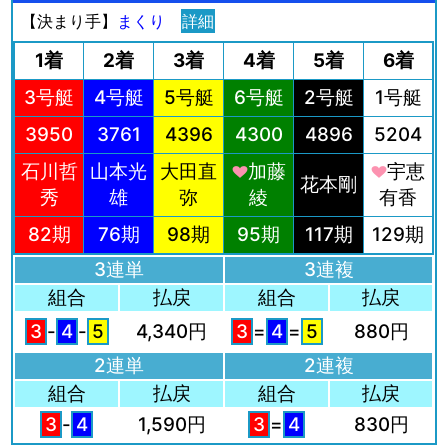
【決まり手】
まくり
詳細
1着
2着
3着
4着
5着
6着
3号艇
4号艇
5号艇
6号艇
2号艇
1号艇
3950
3761
4396
4300
4896
5204
石川哲
山本光
大田直
加藤
宇恵
花本剛
秀
雄
弥
綾
有香
82期
76期
98期
95期
117期
129期
3連単
3連複
組合
払戻
組合
払戻
3
-
4
-
5
4,340円
3
=
4
=
5
880円
2連単
2連複
組合
払戻
組合
払戻
3
-
4
1,590円
3
=
4
830円