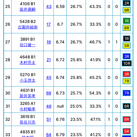
2R
4106 B1
25
43
6.59
26.7%
43.3%
0
0
坂井康嗣
9R
1R
5428 B2
26
17
6.7
26.7%
33.3%
0
0
古園井綾南
8R
1R
3891 B1
27
19
6.74
26.7%
46.7%
1
1
谷口健一
5R
3R
4648 B1
28
21
6.72
25.8%
41.9%
0
0
木村亮太
10R
3R
5270 B1
29
45
6.74
25.8%
45.2%
0
0
小玉啓太
7R
4631 B1
30
69
6.73
25.7%
54.3%
0
0
7R
新井英孝
3265 A1
31
46
null
25.0%
33.3%
1
0
6R
今村暢孝
3619 B1
32
51
6.76
23.5%
47.1%
1
0
8R
長谷川充
5R
4835 B1
33
64
6.79
23.5%
41.2%
0
0