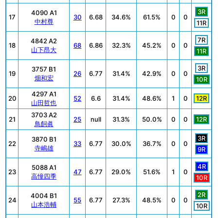
3R
4090 A1
17
30
6.68
34.6%
61.5%
0
0
中村尊
11R
7R
4842 A2
18
68
6.86
32.3%
45.2%
0
0
山下昂大
11R
3R
3757 B1
19
26
6.77
31.4%
42.9%
0
0
畑和宏
10R
4297 A1
20
52
6.6
31.4%
48.6%
1
0
12R
山田哲也
3703 A2
21
25
null
31.3%
50.0%
0
0
12R
鳥飼眞
3R
3870 B1
22
33
6.77
30.0%
36.7%
0
0
寺嶋雄
9R
4R
5088 A1
23
47
6.77
29.0%
51.6%
1
0
高憧四季
10R
2R
4004 B1
24
55
6.77
27.3%
48.5%
0
0
山本浩輔
10R