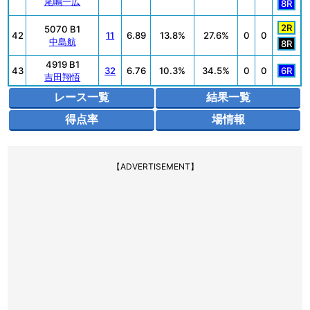
尾嶋一広
8R
2R
5070 B1
42
11
6.89
13.8%
27.6%
0
0
中島航
8R
4919 B1
43
32
6.76
10.3%
34.5%
0
0
6R
吉田翔悟
レース一覧
結果一覧
得点率
場情報
【ADVERTISEMENT】