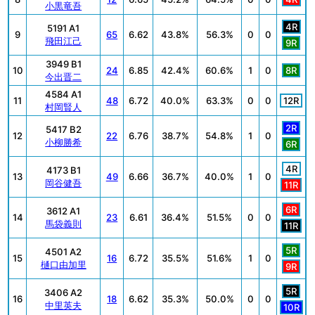
小黒竜吾
4R
5191 A1
9
65
6.62
43.8%
56.3%
0
0
飛田江己
9R
3949 B1
10
24
6.85
42.4%
60.6%
1
0
8R
今出晋二
4584 A1
11
48
6.72
40.0%
63.3%
0
0
12R
村岡賢人
2R
5417 B2
12
22
6.76
38.7%
54.8%
1
0
小柳勝希
6R
4R
4173 B1
13
49
6.66
36.7%
40.0%
1
0
岡谷健吾
11R
6R
3612 A1
14
23
6.61
36.4%
51.5%
0
0
馬袋義則
11R
5R
4501 A2
15
16
6.72
35.5%
51.6%
1
0
樋口由加里
9R
5R
3406 A2
16
18
6.62
35.3%
50.0%
0
0
中里英夫
10R