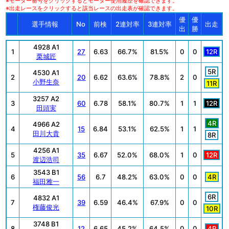
※モーター番号をクリックするとモーター使用履歴を確認できます。
※出走レースをクリックすると該当レースの出走表が確認できます。
優
優
選手情報
No
前検
2連対率
3連対率
出走
出
勝
4928 A1
1
27
6.63
66.7%
81.5%
0
0
12R
栗城匠
5R
4530 A1
2
20
6.62
63.6%
78.8%
2
0
小野生奈
11R
3257 A2
3
60
6.78
58.1%
80.7%
1
1
12R
田頭実
4R
4966 A2
4
15
6.84
53.1%
62.5%
1
1
田川大貴
8R
4256 A1
5
35
6.67
52.0%
68.0%
1
0
12R
渡辺浩司
3543 B1
6
56
6.7
48.2%
63.0%
0
0
4R
福田雅一
6R
4832 A1
7
39
6.59
46.4%
67.9%
0
0
権藤俊光
10R
3748 B1
8
12
6.65
45.2%
64.5%
0
0
4R