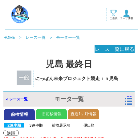
HOME
>
レース一覧
>
モーター一覧
レース一覧に戻る
児島 最終日
にっぽん未来プロジェクト競走ｉｎ児島
モータ一覧
Menu
< レース一覧
旧前検情報
直近1ヶ月情報
前検情報
2連率順
3連率順
前検展示順
優出順
逆順