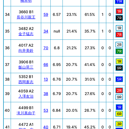
橋本明
11R
1R
3660 B1
34
59
6.57
23.1%
61.5%
1
0
長谷川親王
7R
1R
3482 A2
35
34
null
21.4%
35.7%
1
0
金子猛志
7R
2R
4017 A2
36
70
6.8
21.2%
27.3%
0
0
向井美鈴
7R
1R
3906 B1
37
66
6.95
20.7%
41.4%
0
0
飯山晃三
9R
5352 B1
38
13
6.76
20.7%
31.0%
0
0
5R
西岡蒼志
2R
4059 A2
39
38
6.79
20.7%
27.6%
0
0
入澤友治
9R
1R
4499 B1
40
53
6.84
20.0%
26.7%
0
0
滝川真由子
6R
3R
4472 A1
41
40
6.71
19.4%
45.2%
0
0