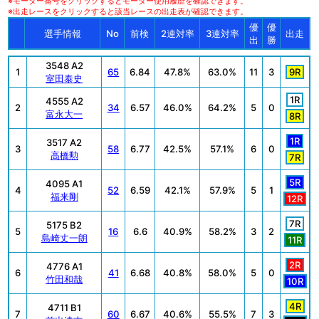
※モーター番号をクリックするとモーター使用履歴を確認できます。
※出走レースをクリックすると該当レースの出走表が確認できます。
優
優
選手情報
No
前検
2連対率
3連対率
出走
出
勝
3548 A2
1
65
6.84
47.8%
63.0%
11
3
9R
室田泰史
1R
4555 A2
2
34
6.57
46.0%
64.2%
5
0
富永大一
8R
1R
3517 A2
3
58
6.77
42.5%
57.1%
6
0
高橋勲
7R
5R
4095 A1
4
52
6.59
42.1%
57.9%
5
1
福来剛
12R
7R
5175 B2
5
16
6.6
40.9%
58.2%
3
2
島崎丈一朗
11R
2R
4776 A1
6
41
6.68
40.8%
58.0%
5
0
竹田和哉
10R
4R
4711 B1
7
60
6.67
40.6%
55.5%
7
3