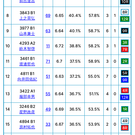
前出達吉
10R
8R
3843 B1
8
69
6.65
40.4%
57.8%
3
1
上之晃弘
12R
3977 B1
9
63
6.64
40.1%
58.7%
6
1
9R
山本兼士
3R
4293 A2
10
11
6.72
38.8%
58.2%
3
1
鈴木智啓
7R
3461 B1
11
71
6.7
37.5%
58.9%
3
0
2R
渡邊哲也
5R
4811 B1
12
51
6.63
37.2%
55.0%
7
0
向井田佑紀
9R
4R
3422 A1
13
55
6.64
36.7%
51.1%
4
0
服部幸男
12R
3246 B2
14
49
6.69
36.5%
53.5%
4
0
1R
星野政彦
4R
4894 B1
15
33
6.67
36.5%
53.9%
2
0
原村拓也
8R