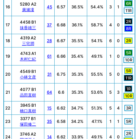
6R
5280 A2
16
45
6.57
36.5%
54.4%
3
1
廣瀬凜
11R
2R
4458 B1
17
37
6.68
36.1%
58.7%
4
0
抹香雄三
8R
4319 A2
18
28
6.67
35.5%
54.1%
6
0
2R
三宅潤
5R
4743 A1
19
61
6.66
35.4%
49.1%
1
0
木村仁紀
10R
5R
4549 B1
20
31
6.75
35.3%
55.5%
5
0
小林文彦
11R
1R
4077 B1
21
64
6.6
35.3%
53.6%
5
3
品田直樹
10R
3945 B1
22
15
6.62
34.7%
51.3%
5
4
3R
橋口真樹
3377 B1
23
35
6.58
34.2%
47.1%
1
1
5R
塚田修二
2R
3746 A2
24
14
6.62
33.9%
49.1%
4
0