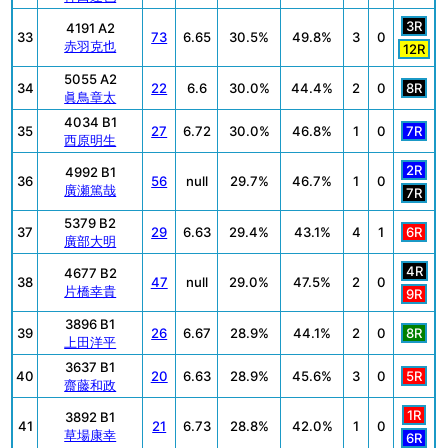
3R
4191 A2
33
73
6.65
30.5%
49.8%
3
0
赤羽克也
12R
5055 A2
34
22
6.6
30.0%
44.4%
2
0
8R
眞鳥章太
4034 B1
35
27
6.72
30.0%
46.8%
1
0
7R
西原明生
2R
4992 B1
36
56
null
29.7%
46.7%
1
0
廣瀬篤哉
7R
5379 B2
37
29
6.63
29.4%
43.1%
4
1
6R
廣部大明
4R
4677 B2
38
47
null
29.0%
47.5%
2
0
片橋幸貴
9R
3896 B1
39
26
6.67
28.9%
44.1%
2
0
8R
上田洋平
3637 B1
40
20
6.63
28.9%
45.6%
3
0
5R
齋藤和政
1R
3892 B1
41
21
6.73
28.8%
42.0%
1
0
草場康幸
6R