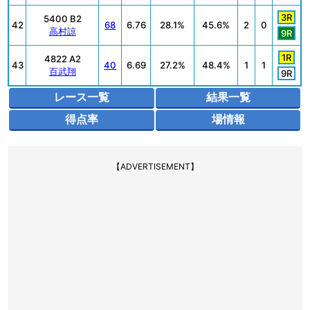
3R
5400 B2
42
68
6.76
28.1%
45.6%
2
0
高村諒
9R
1R
4822 A2
43
40
6.69
27.2%
48.4%
1
1
百武翔
9R
レース一覧
結果一覧
得点率
場情報
【ADVERTISEMENT】