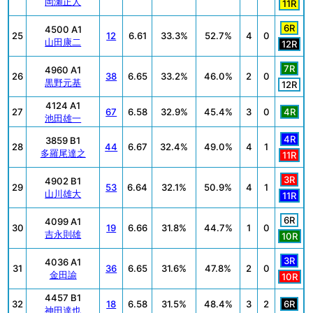
岡瀬正人
11R
6R
4500 A1
25
12
6.61
33.3%
52.7%
4
0
山田康二
12R
7R
4960 A1
26
38
6.65
33.2%
46.0%
2
0
黒野元基
12R
4124 A1
27
67
6.58
32.9%
45.4%
3
0
4R
池田雄一
4R
3859 B1
28
44
6.67
32.4%
49.0%
4
1
多羅尾達之
11R
3R
4902 B1
29
53
6.64
32.1%
50.9%
4
1
山川雄大
11R
6R
4099 A1
30
19
6.66
31.8%
44.7%
1
0
吉永則雄
10R
3R
4036 A1
31
36
6.65
31.6%
47.8%
2
0
金田諭
10R
4457 B1
32
18
6.58
31.5%
48.4%
3
2
6R
神田達也