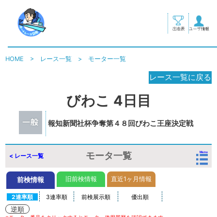
HOME
>
レース一覧
>
モーター一覧
レース一覧に戻る
びわこ 4日目
報知新聞社杯争奪第４８回びわこ王座決定戦
モータ一覧
Menu
< レース一覧
旧前検情報
直近1ヶ月情報
前検情報
2連率順
3連率順
前検展示順
優出順
逆順