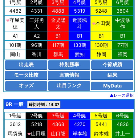
1号艇
2号艇
3号艇
4号艇
5号艇
6号艇
4482
4331
4888
5319
5248
3804
守屋美
三好勇
金児隆
近藤颯
中渡修
本田愛
穂
人
太
斗
作
A1
A2
B1
B1
B1
B1
101期
96期
117期
133期
130期
77期
岡山
香川
群馬
愛知
静岡
福岡
出走表
枠別勝率
今節成績
モータ比較
直前情報
結果
オッズ
出目ランク
MyData
▲レース選択
9R 一般
締切時刻：14:37
1号艇
2号艇
3号艇
4号艇
5号艇
6号艇
3612
5218
4368
4270
5441
4826
馬袋義
山田理
山口隆
岸本雄
鈴木雄
井上一