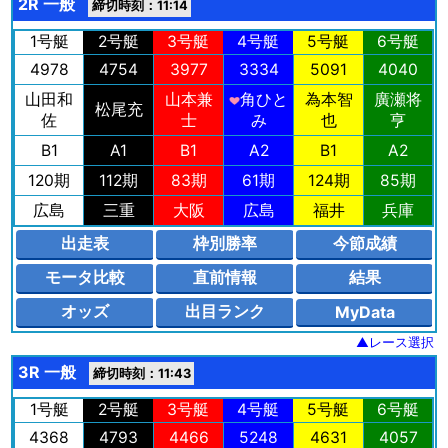
2R 一般
締切時刻：11:14
1号艇
2号艇
3号艇
4号艇
5号艇
6号艇
4978
4754
3977
3334
5091
4040
山田和
山本兼
角ひと
為本智
廣瀬将
松尾充
佐
士
み
也
亨
B1
A1
B1
A2
B1
A2
120期
112期
83期
61期
124期
85期
広島
三重
大阪
広島
福井
兵庫
出走表
枠別勝率
今節成績
モータ比較
直前情報
結果
オッズ
出目ランク
MyData
▲レース選択
3R 一般
締切時刻：11:43
1号艇
2号艇
3号艇
4号艇
5号艇
6号艇
4368
4793
4466
5248
4631
4057