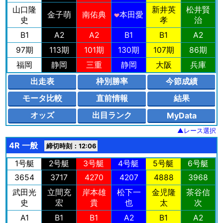
山口隆
新井英
松井賢
金子萌
南佑典
本田愛
史
孝
治
B1
A2
A2
B1
B1
A2
97期
113期
101期
130期
107期
86期
福岡
静岡
三重
静岡
大阪
兵庫
出走表
枠別勝率
今節成績
モータ比較
直前情報
結果
オッズ
出目ランク
MyData
▲レース選択
4R 一般
締切時刻：12:06
1号艇
2号艇
3号艇
4号艇
5号艇
6号艇
3654
3717
4270
4207
4888
3968
武田光
立間充
岸本雄
松下一
金児隆
茶谷信
史
宏
貴
也
太
次
A1
B1
B1
A2
B1
A2