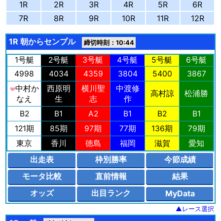
1R
2R
3R
4R
5R
6R
7R
8R
9R
10R
11R
12R
1R 朝からセンプル
締切時刻：10:44
1号艇
2号艇
3号艇
4号艇
5号艇
6号艇
4998
4034
4359
3804
5400
3867
中村か
西原明
横川聖
中渡修
高村諒
松浦勝
なえ
生
志
作
B2
B1
A2
B1
B2
B1
121期
85期
97期
77期
136期
79期
東京
香川
徳島
福岡
滋賀
愛知
出走表
枠別勝率
今節成績
モータ比較
直前情報
結果
オッズ
出目ランク
MyData
▲レース選択