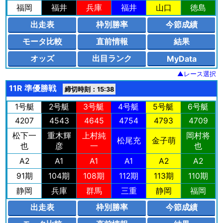
福岡
福井
兵庫
福井
山口
徳島
出走表
枠別勝率
今節成績
モータ比較
直前情報
結果
オッズ
出目ランク
MyData
▲レース選択
11R 準優勝戦
締切時刻：15:38
1号艇
2号艇
3号艇
4号艇
5号艇
6号艇
4207
4543
4645
4754
4793
4709
松下一
重木輝
上村純
岡村将
松尾充
金子萌
也
彦
一
也
A2
A1
A1
A1
A2
A2
91期
104期
108期
112期
113期
110期
静岡
兵庫
群馬
三重
静岡
福岡
出走表
枠別勝率
今節成績