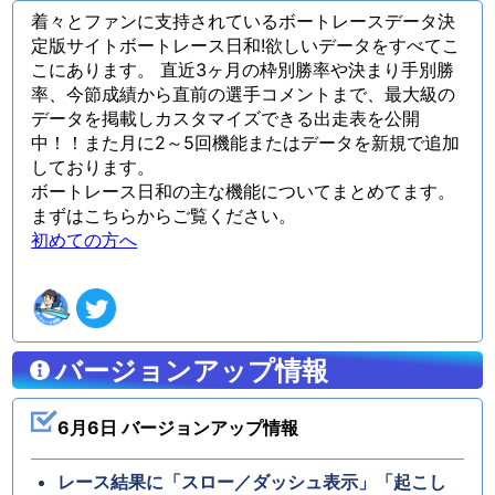
着々とファンに支持されているボートレースデータ決
定版サイトボートレース日和!欲しいデータをすべてこ
こにあります。 直近3ヶ月の枠別勝率や決まり手別勝
率、今節成績から直前の選手コメントまで、最大級の
データを掲載しカスタマイズできる出走表を公開
中！！また月に2～5回機能またはデータを新規で追加
しております。
ボートレース日和の主な機能についてまとめてます。
まずはこちらからご覧ください。
初めての方へ
バージョンアップ情報
6月6日 バージョンアップ情報
レース結果に「スロー／ダッシュ表示」「起こし