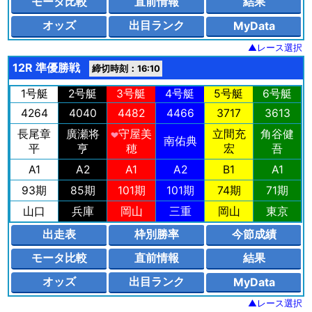
モータ比較
直前情報
結果
オッズ
出目ランク
MyData
▲レース選択
12R 準優勝戦
締切時刻：16:10
1号艇
2号艇
3号艇
4号艇
5号艇
6号艇
4264
4040
4482
4466
3717
3613
長尾章
廣瀬将
守屋美
立間充
角谷健
南佑典
平
亨
穂
宏
吾
A1
A2
A1
A2
B1
A1
93期
85期
101期
101期
74期
71期
山口
兵庫
岡山
三重
岡山
東京
出走表
枠別勝率
今節成績
モータ比較
直前情報
結果
オッズ
出目ランク
MyData
▲レース選択