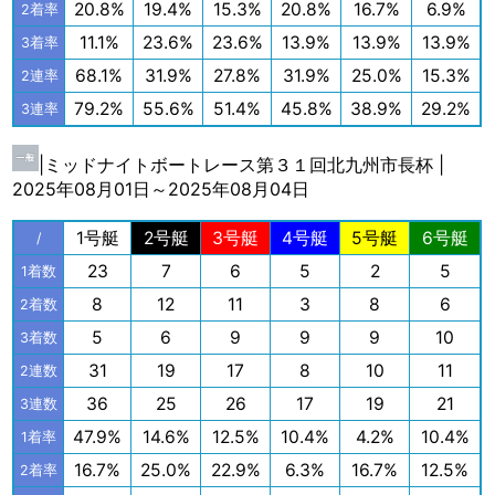
20.8%
19.4%
15.3%
20.8%
16.7%
6.9%
2着率
11.1%
23.6%
23.6%
13.9%
13.9%
13.9%
3着率
68.1%
31.9%
27.8%
31.9%
25.0%
15.3%
2連率
79.2%
55.6%
51.4%
45.8%
38.9%
29.2%
3連率
|ミッドナイトボートレース第３１回北九州市長杯 |
2025年08月01日～2025年08月04日
1号艇
2号艇
3号艇
4号艇
5号艇
6号艇
/
23
7
6
5
2
5
1着数
8
12
11
3
8
6
2着数
5
6
9
9
9
10
3着数
31
19
17
8
10
11
2連数
36
25
26
17
19
21
3連数
47.9%
14.6%
12.5%
10.4%
4.2%
10.4%
1着率
16.7%
25.0%
22.9%
6.3%
16.7%
12.5%
2着率