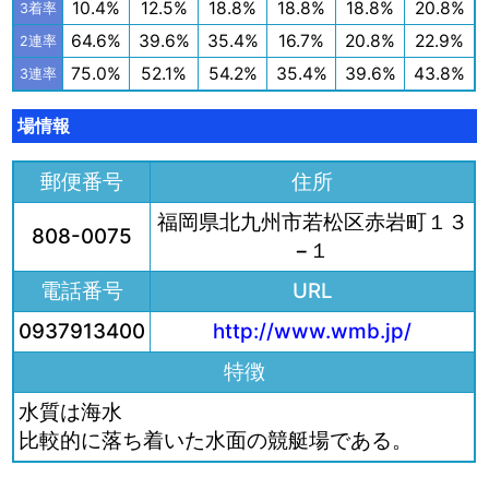
10.4%
12.5%
18.8%
18.8%
18.8%
20.8%
3着率
64.6%
39.6%
35.4%
16.7%
20.8%
22.9%
2連率
75.0%
52.1%
54.2%
35.4%
39.6%
43.8%
3連率
場情報
郵便番号
住所
福岡県北九州市若松区赤岩町１３
808-0075
−１
電話番号
URL
0937913400
http://www.wmb.jp/
特徴
水質は海水
比較的に落ち着いた水面の競艇場である。