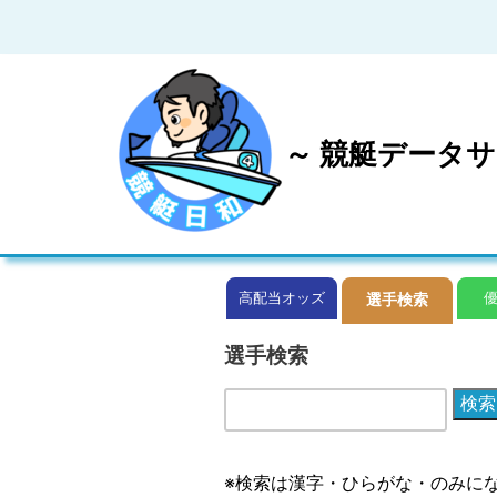
～ 競艇データサ
高配当オッズ
選手検索
選手検索
検索
※検索は漢字・ひらがな・のみに