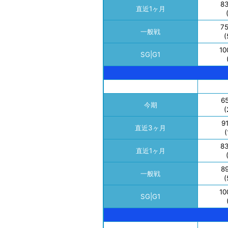
8
直近1ヶ月
7
一般戦
(
10
SG|G1
6
今期
(
9
直近3ヶ月
(
8
直近1ヶ月
8
一般戦
(
10
SG|G1