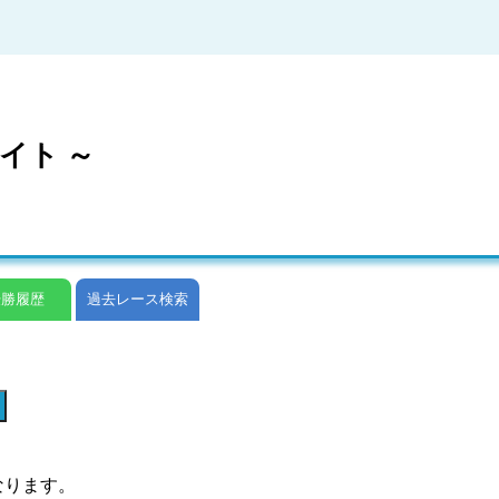
イト ～
優勝履歴
過去レース検索
なります。