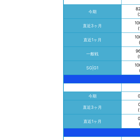
8
今期
(
10
直近3ヶ月
(
10
直近1ヶ月
9
一般戦
(
10
SG|G1
今期
0
0
直近3ヶ月
(
0
直近1ヶ月