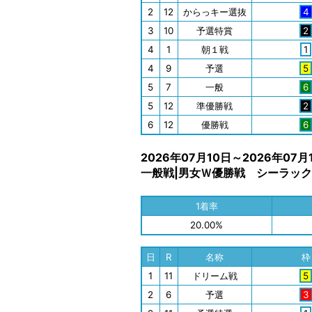
2
12
からっキー選抜
4
3
10
予選特賞
2
4
1
朝１戦
1
4
9
予選
5
5
7
一般
6
5
12
準優勝戦
2
6
12
優勝戦
6
2026年07月10日～2026年07月
一般戦|男女Ｗ優勝戦 シーラック
1着率
20.00%
日
R
名称
枠
1
11
ドリーム戦
5
2
6
予選
3