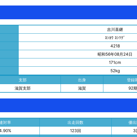
吉川喜継
ﾖｼｶﾜ ﾖｼﾂｸﾞ
4218
昭和56年08月24日
171cm
52kg
支部
出身
登録
滋賀支部
滋賀
92
2連対率
出走回数
優出
4.90%
123回
3