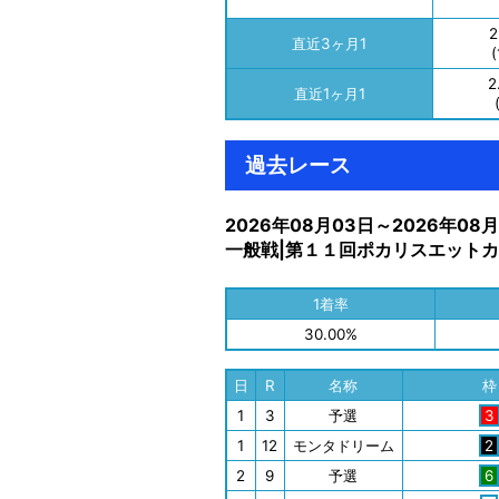
2
直近3ヶ月1
(
2
直近1ヶ月1
過去レース
2026年08月03日～2026年08
一般戦|第１１回ポカリスエットカ
1着率
30.00%
日
R
名称
枠
1
3
予選
3
1
12
モンタドリーム
2
2
9
予選
6