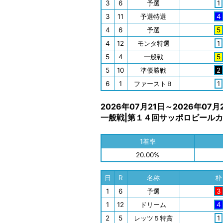
3
6
予選
1
3
11
予選特選
4
4
6
予選
5
4
12
モンタ特選
1
5
4
一般戦
5
5
10
準優勝戦
2
6
1
ファーストＢ
1
2026年07月21日～2026年07月
一般戦|第１４回サッポロビールカ
1着率
20.00%
日
R
名称
枠
1
6
予選
3
1
12
ドリーム
4
2
5
レッツ５特賞
1