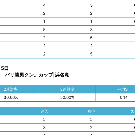
4
3
2
2
1
1
5
3
2
5
2
2
2
5
15日
 バリ勝男クン。カップ|浜名湖
2連対率
3連対率
平均ST
30.00%
50.00%
0.14
進入
順位
ス
5
5
3
2