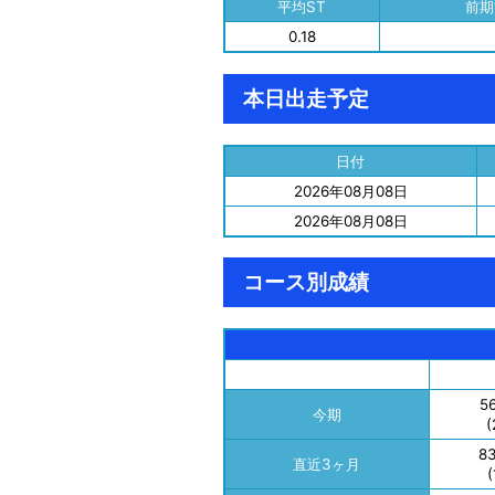
平均ST
前期
0.18
本日出走予定
日付
2026年08月08日
2026年08月08日
コース別成績
5
今期
(
8
直近3ヶ月
(