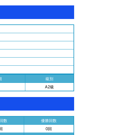
期
級別
期
A2級
回数
優勝回数
回
0回