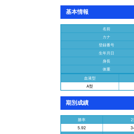
基本情報
名前
カナ
登録番号
生年月日
身長
体重
血液型
A型
期別成績
勝率
5.92
3