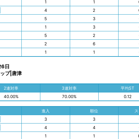
1
1
4
2
5
3
1
3
5
2
2
6
1
1
26日
ップ|唐津
2連対率
3連対率
平均ST
40.00%
70.00%
0.12
進入
順位
ス
3
3
4
4
1
1