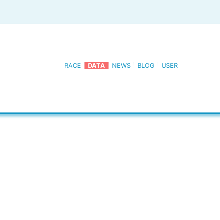
RACE
DATA
NEWS
BLOG
USER