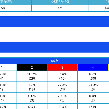
能力指数
今期能力指数
1
56
52
4
1着率
1
2
3
4
5.9%
20.7%
17.4%
6.7%
(41)
(29)
(46)
(30)
0.0%
7.7%
27.3%
33.3%
(12)
(13)
(11)
(6)
0.0%
0.0%
20.0%
0.0%
(4)
(3)
(5)
(2)
3.7%
17.4%
20.4%
17.1%