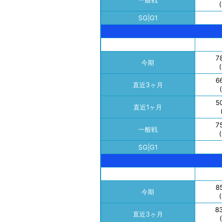
SG|G1
7
今期
6
直近3ヶ月
5
直近1ヶ月
7
一般戦
SG|G1
8
今期
8
直近3ヶ月