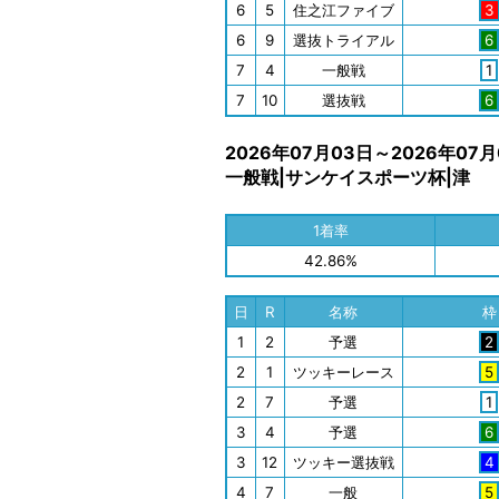
6
5
住之江ファイブ
3
6
9
選抜トライアル
6
7
4
一般戦
1
7
10
選抜戦
6
2026年07月03日～2026年07月
一般戦|サンケイスポーツ杯|津
1着率
42.86%
日
R
名称
枠
1
2
予選
2
2
1
ツッキーレース
5
2
7
予選
1
3
4
予選
6
3
12
ツッキー選抜戦
4
4
7
一般
5