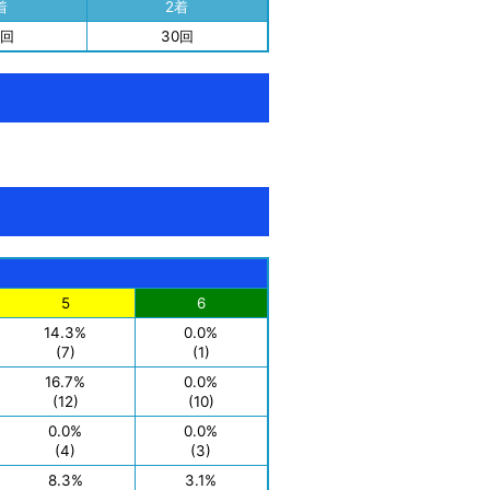
着
2着
4回
30回
5
6
14.3%
0.0%
(7)
(1)
16.7%
0.0%
(12)
(10)
0.0%
0.0%
(4)
(3)
8.3%
3.1%