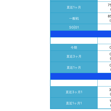
7
直近1ヶ月
8
一般戦
SG|G1
今期
直近3ヶ月
直近1ヶ月
3
直近3ヶ月1
直近1ヶ月1