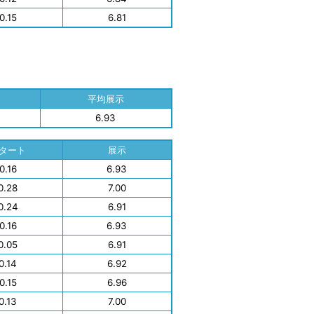
0.15
6.81
平均展示
6.93
タート
展示
0.16
6.93
0.28
7.00
0.24
6.91
0.16
6.93
0.05
6.91
0.14
6.92
0.15
6.96
0.13
7.00