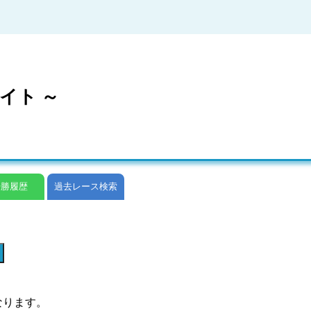
イト ～
優勝履歴
過去レース検索
なります。