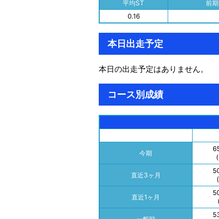
平均ST
前期
0.16
本日出走予定
本日の出走予定はありません。
コース別成績
6
今期
5
直近3ヶ月
5
直近1ヶ月
5
一般戦