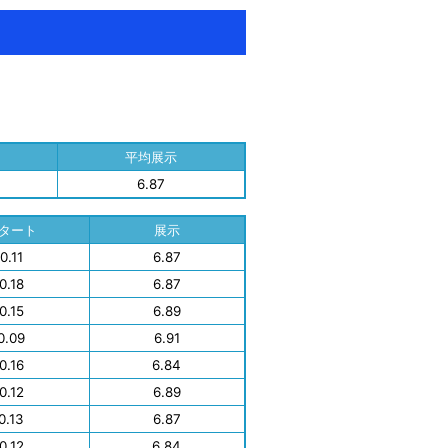
平均展示
6.87
タート
展示
0.11
6.87
0.18
6.87
0.15
6.89
0.09
6.91
0.16
6.84
0.12
6.89
0.13
6.87
0.12
6.84