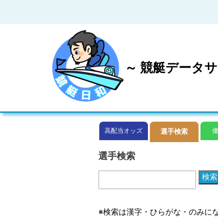
～ 競艇データサ
高配当オッズ
選手検索
選手検索
検索
※検索は漢字・ひらがな・のみに